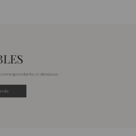
BLES
s correspondants ci-dessous :
ande