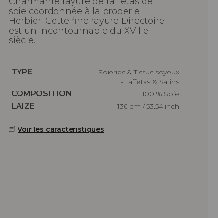
Charmante rayure de taffetas de
soie coordonnée à la broderie
Herbier. Cette fine rayure Directoire
est un incontournable du XVIIIe
siècle.
Caractéristiques
TYPE
Soieries & Tissus soyeux
- Taffetas & Satins
Caractéristiques
COMPOSITION
100 % Soie
Caractéristiques
LAIZE
136 cm / 53,54 inch
Voir les caractéristiques