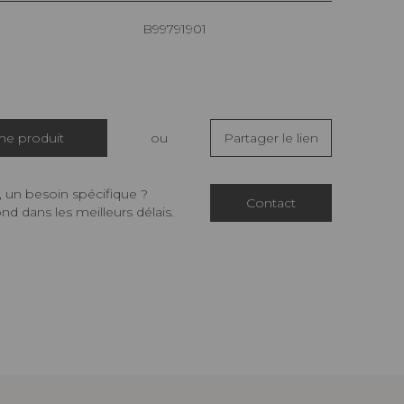
B99791901
che produit
ou
Partager le lien
 un besoin spécifique ?
Contact
d dans les meilleurs délais.