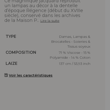
Ce magnifique jacquard reproduit
un lampas au décor à la dentelle
d’époque Régence (début du XVIIIe
siècle), conservé dans les archives
de la Maison P...
Lire la suite
Caractéristiques
TYPE
Damas, Lampas &
Brocatelles - Soieries &
Tissus soyeux
Caractéristiques
COMPOSITION
71 % Viscose - 15 %
Polyamide - 14 % Coton
Caractéristiques
LAIZE
137 cm / 53,93 inch
Voir les caractéristiques