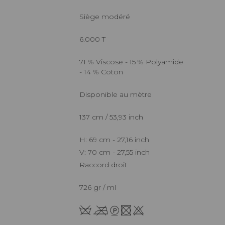
Siège modéré
6.000 T
71 % Viscose - 15 % Polyamide
- 14 % Coton
Disponible au mètre
137 cm / 53,93 inch
H: 69 cm - 27,16 inch
V: 70 cm - 27,55 inch
Raccord droit
726 gr / ml