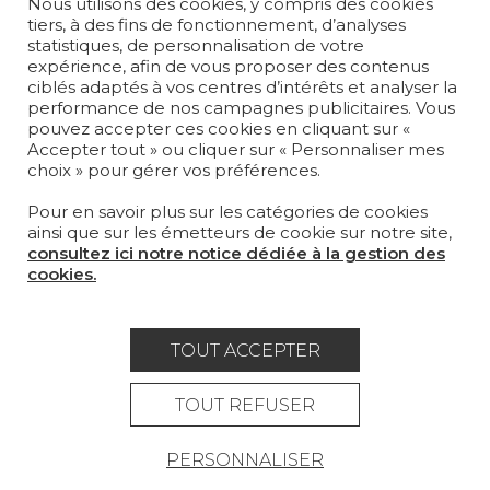
Nous utilisons des cookies, y compris des cookies
TISSUS
tiers, à des fins de fonctionnement, d’analyses
statistiques, de personnalisation de votre
PAPIERS PEINTS
expérience, afin de vous proposer des contenus
ciblés adaptés à vos centres d’intérêts et analyser la
performance de nos campagnes publicitaires. Vous
TAPIS ET MOQUETTES
pouvez accepter ces cookies en cliquant sur «
Accepter tout » ou cliquer sur « Personnaliser mes
MOBILIER
choix » pour gérer vos préférences.
PROJETS
Pour en savoir plus sur les catégories de cookies
SUR-MESURE
ainsi que sur les émetteurs de cookie sur notre site,
consultez ici notre notice dédiée à la gestion des
MAGAZINE
cookies.
LA MAISON
OÙ NOUS TROUVER ?
TOUT ACCEPTER
TOUT REFUSER
PERSONNALISER
Carrière
Contact
Lexique