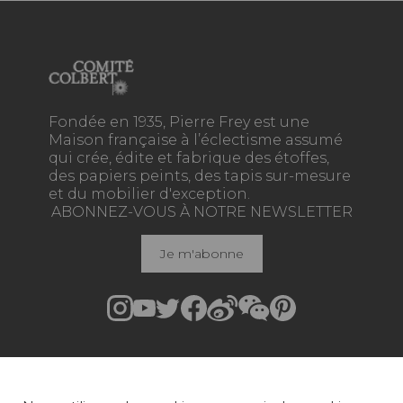
Fondée en 1935, Pierre Frey est une
Maison française à l’éclectisme assumé
qui crée, édite et fabrique des étoffes,
des papiers peints, des tapis sur-mesure
et du mobilier d'exception.
ABONNEZ-VOUS À NOTRE NEWSLETTER
Je m'abonne
Rejoindre Pierre Frey
COLLECTIONS