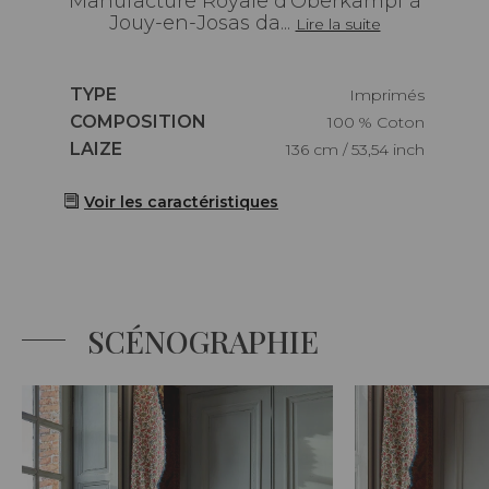
Manufacture Royale d'Oberkampf à
Jouy-en-Josas da...
Lire la suite
Caractéristiques
TYPE
Imprimés
Caractéristiques
COMPOSITION
100 % Coton
Caractéristiques
LAIZE
136 cm / 53,54 inch
Voir les caractéristiques
SCÉNOGRAPHIE