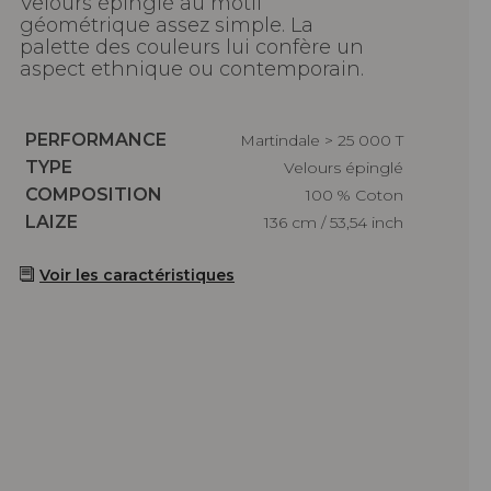
Velours épinglé au motif
géométrique assez simple. La
palette des couleurs lui confère un
aspect ethnique ou contemporain.
Caractéristiques
PERFORMANCE
Martindale > 25 000 T
Caractéristiques
TYPE
Velours épinglé
Caractéristiques
COMPOSITION
100 % Coton
Caractéristiques
LAIZE
136 cm / 53,54 inch
Voir les caractéristiques