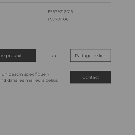
F9979212019
F99791106
che produit
ou
Partager le lien
 un besoin spécifique ?
Contact
d dans les meilleurs délais.