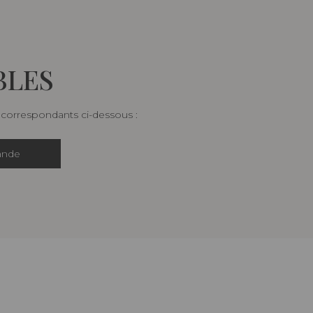
BLES
s correspondants ci-dessous :
ande