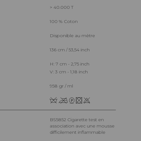
> 40.000 T
100 % Coton
Disponible au mètre
136 cm / 53,54 inch
H: 7 cm - 2,75 inch
V: 3 cm - 1,18 inch
958 gr / ml
BS5852 Cigarette test en
association avec une mousse
difficilement inflammable