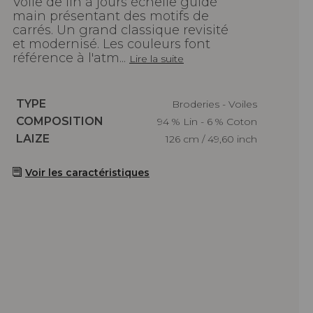
Voile de lin à jours échelle guidé
main présentant des motifs de
carrés. Un grand classique revisité
et modernisé. Les couleurs font
référence à l'atm...
Lire la suite
Caractéristiques
TYPE
Broderies - Voiles
Caractéristiques
COMPOSITION
94 % Lin - 6 % Coton
Caractéristiques
LAIZE
126 cm / 49,60 inch
Voir les caractéristiques