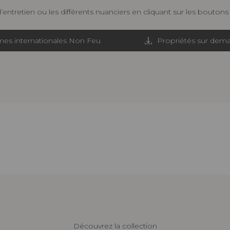
d’entretien ou les différents nuanciers en cliquant sur les bouton
es internationales Non Feu
Propriétés sur dem
Découvrez la collection