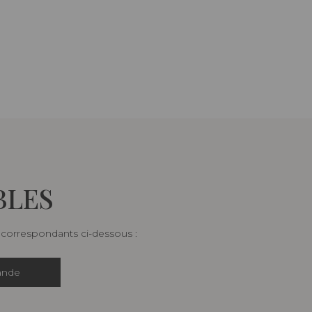
BLES
s correspondants ci-dessous :
ande