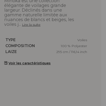
Minoka est une collection
élégante de voilages grande
largeur. Déclinés dans une
gamme naturelle limitée aux
nuances de blancs et beiges, les
voiles j...
Lire la suite
Caractéristiques
TYPE
Voiles
Caractéristiques
COMPOSITION
100 % Polyester
Caractéristiques
LAIZE
295 cm / 116,14 inch
Voir les caractéristiques