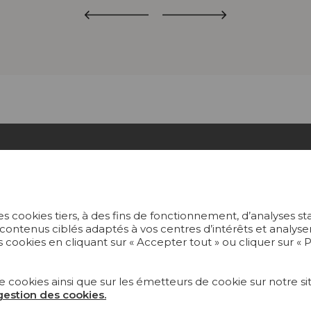
ECTIONS
PROJETS
s cookies tiers, à des fins de fonctionnement, d’analyses st
US
SUR-MESURE
 contenus ciblés adaptés à vos centres d’intérêts et anal
 cookies en cliquant sur « Accepter tout » ou cliquer sur «
ERS PEINTS
MAGAZINE
S ET MOQUETTES
LA MAISON
e cookies ainsi que sur les émetteurs de cookie sur notre sit
 gestion des cookies.
LIER
OÙ NOUS TROUVER ?