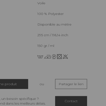
Voile
100 % Polyester
Disponible au mètre
295 cm / 116,14 inch
150 gr / ml
che produit
ou
Partager le lien
 un besoin spécifique ?
Contact
d dans les meilleurs délais.