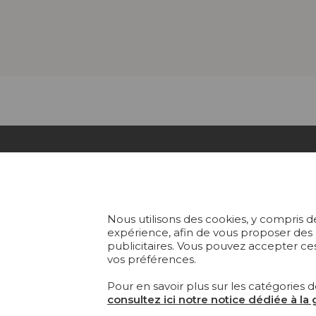
COLL
Nous utilisons des cookies, y compris de
TISS
expérience, afin de vous proposer des
Fondée en 1935, Pierre Frey est
publicitaires. Vous pouvez accepter ces
une Maison française à
PAPI
vos préférences.
l’éclectisme assumé qui crée,
édite et fabrique des étoffes, des
TAPI
Pour en savoir plus sur les catégories d
papiers peints, des tapis sur-
consultez ici notre notice dédiée à la
mesure et du mobilier
MOBI