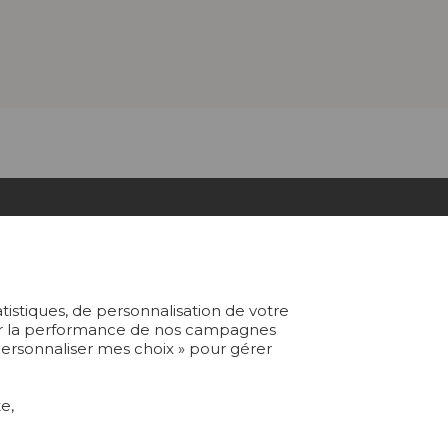
ABONNEZ-VOUS À NOTRE NEWSLETTER
atistiques, de personnalisation de votre
Je m'abonne
yser la performance de nos campagnes
 Personnaliser mes choix » pour gérer
e,
Rejoindre Pierre Frey