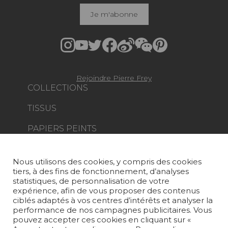
Je m'abonne
Rejoindre Pierre Frey
COLLECTIONS
TISSUS
PAPIERS PEINTS
TAPIS ET MOQUETTES
Nous utilisons des cookies, y compris des cookies
MOBILIER
tiers, à des fins de fonctionnement, d’analyses
PROJETS
statistiques, de personnalisation de votre
expérience, afin de vous proposer des contenus
SUR-MESURE
ciblés adaptés à vos centres d’intérêts et analyser la
performance de nos campagnes publicitaires. Vous
pouvez accepter ces cookies en cliquant sur «
MAGAZINE