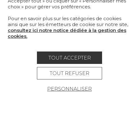
Accepter tout » ou cliquer sur « Personnaliser mes
choix » pour gérer vos préférences.
LA MAISON
Pour en savoir plus sur les catégories de cookies
OÙ NOUS TROUVER ?
ainsi que sur les émetteurs de cookie sur notre site,
consultez ici notre notice dédiée à la gestion des
cookies.
TOUT ACCEPTER
Carrière
Contact
Lexique
Mentions légales
TOUT REFUSER
Politique générale de protection des
PERSONNALISER
données
Condtions générales de vente
Espace presse
© Pierre Frey - 2026