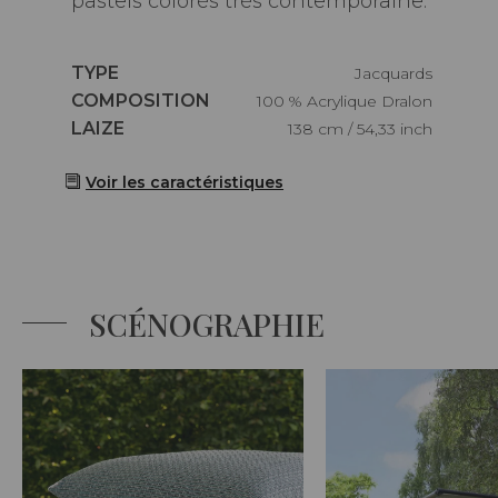
pastels colorés très contemporaine.
Caractéristiques
TYPE
Jacquards
Caractéristiques
COMPOSITION
100 % Acrylique Dralon
Caractéristiques
LAIZE
138 cm / 54,33 inch
Voir les caractéristiques
SCÉNOGRAPHIE