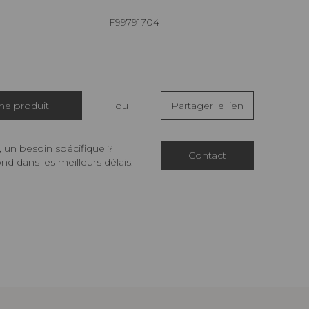
F99791704
che produit
ou
Partager le lien
 un besoin spécifique ?
Contact
d dans les meilleurs délais.