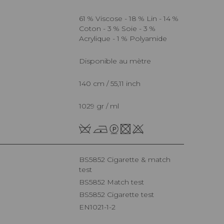
61 % Viscose - 18 % Lin - 14 %
Coton - 3 % Soie - 3 %
Acrylique - 1 % Polyamide
Disponible au mètre
140 cm / 55,11 inch
1029 gr / ml
BS5852 Cigarette & match
test
BS5852 Match test
BS5852 Cigarette test
EN1021-1-2