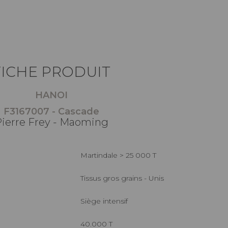
FICHE PRODUIT
HANOI
F3167007 - Cascade
ierre Frey - Maoming
Martindale > 25 000 T
Tissus gros grains - Unis
Siège intensif
40.000 T