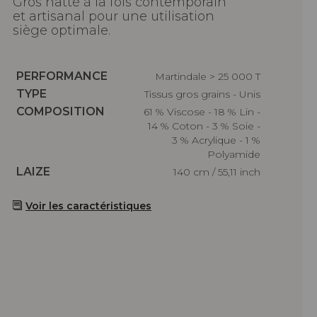
Gros natté à la fois contemporain
et artisanal pour une utilisation
siège optimale.
Caractéristiques
PERFORMANCE
Martindale > 25 000 T
Caractéristiques
TYPE
Tissus gros grains - Unis
Caractéristiques
COMPOSITION
61 % Viscose - 18 % Lin -
14 % Coton - 3 % Soie -
3 % Acrylique - 1 %
Polyamide
Caractéristiques
LAIZE
140 cm / 55,11 inch
Voir les caractéristiques