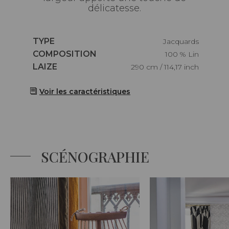
délicatesse.
Caractéristiques
TYPE
Jacquards
Caractéristiques
COMPOSITION
100 % Lin
Caractéristiques
LAIZE
290 cm / 114,17 inch
Voir les caractéristiques
SCÉNOGRAPHIE