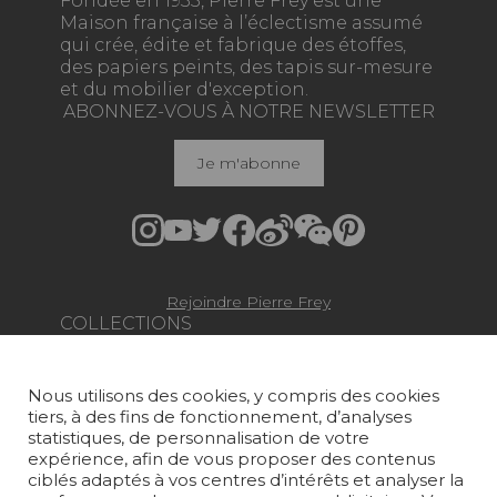
Fondée en 1935, Pierre Frey est une
Maison française à l’éclectisme assumé
qui crée, édite et fabrique des étoffes,
des papiers peints, des tapis sur-mesure
et du mobilier d'exception.
ABONNEZ-VOUS À NOTRE NEWSLETTER
Je m'abonne
Rejoindre Pierre Frey
COLLECTIONS
TISSUS
Nous utilisons des cookies, y compris des cookies
PAPIERS PEINTS
tiers, à des fins de fonctionnement, d’analyses
statistiques, de personnalisation de votre
TAPIS ET MOQUETTES
expérience, afin de vous proposer des contenus
ciblés adaptés à vos centres d’intérêts et analyser la