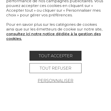
MOBILIER
performance de nos campagnes publicitaires. Vous
pouvez accepter ces cookies en cliquant sur «
PROJETS
Accepter tout » ou cliquer sur « Personnaliser mes
choix » pour gérer vos préférences.
SUR-MESURE
Pour en savoir plus sur les catégories de cookies
MAGAZINE
ainsi que sur les émetteurs de cookie sur notre site,
consultez ici notre notice dédiée à la gestion des
LA MAISON
cookies.
OÙ NOUS TROUVER ?
TOUT ACCEPTER
TOUT REFUSER
Carrière
Contact
Lexique
PERSONNALISER
Mentions légales
Politique générale de protection des
données