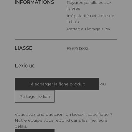
INFORMATIONS
Rayures parallèles aux
lisières
Irrégularité naturelle de
la fibre
Retrait au lavage >3%
LIASSE
F99791802
Lexique
Télécharger la fiche produit
ou
Partager le lien
Vous avez une question, un besoin spécifique ?
Notre équipe vous répond dans les meilleurs
délais.