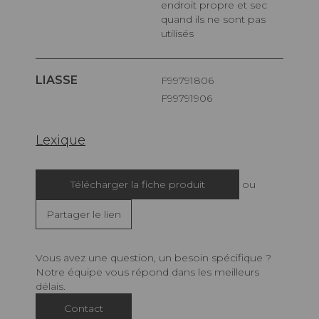
endroit propre et sec
quand ils ne sont pas
utilisés
LIASSE
F99791806
F99791906
Lexique
Télécharger la fiche produit
ou
Partager le lien
Vous avez une question, un besoin spécifique ?
Notre équipe vous répond dans les meilleurs
délais.
Contact