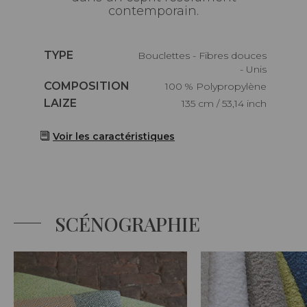
contemporain.
Caractéristiques
TYPE
Bouclettes - Fibres douces
- Unis
Caractéristiques
COMPOSITION
100 % Polypropylène
Caractéristiques
LAIZE
135 cm / 53,14 inch
Voir les caractéristiques
SCÉNOGRAPHIE