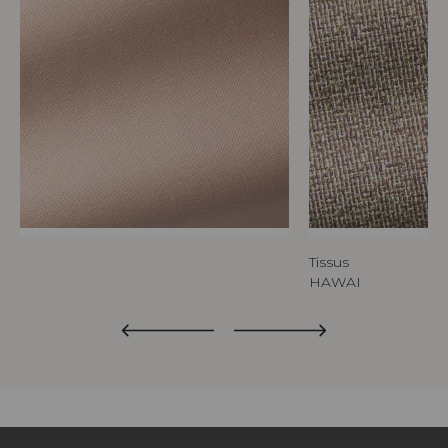
Tissus
ISE
HAWAI