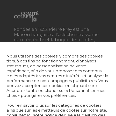
Fondée en 1935, Pierre Frey est une
Maison française à l’éclectisme assumé
qui crée, édite et fabrique des étoffes,
des papiers peints, des tapis sur-mesure
et du mobilier d'exception.
ABONNEZ-VOUS À NOTRE NEWSLETTER
Nous utilisons des cookies, y compris des cookies
tiers, à des fins de fonctionnement, d’analyses
statistiques, de personnalisation de votre
Je m'abonne
expérience, afin de vous proposer des contenus
ciblés adaptés à vos centres d’intérêts et analyser la
performance de nos campagnes publicitaires. Vous
pouvez accepter ces cookies en cliquant sur «
Accepter tout » ou cliquer sur « Personnaliser mes
choix » pour gérer vos préférences.
Rejoindre Pierre Frey
COLLECTIONS
Pour en savoir plus sur les catégories de cookies
ainsi que sur les émetteurs de cookie sur notre site,
consultez ici notre notice dédiée à la gestion des
TISSUS