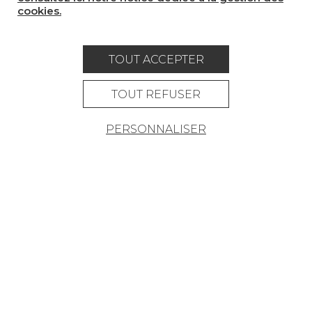
cookies.
PAPIERS PEINTS
TAPIS ET MOQUETTES
TOUT ACCEPTER
MOBILIER
TOUT REFUSER
PROJETS
SUR-MESURE
PERSONNALISER
MAGAZINE
LA MAISON
OÙ NOUS TROUVER ?
Carrière
Contact
Lexique