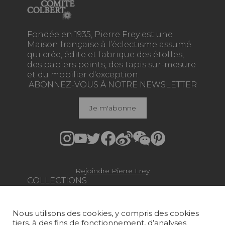
Fondée en 1935, Pierre Frey est une
Maison française à l’éclectisme assumé
qui crée, édite et fabrique des étoffes,
des papiers peints, des tapis sur-mesure
et du mobilier d'exception.
ABONNEZ-VOUS À NOTRE NEWSLETTER
Je m'abonne
Rejoindre Pierre Frey
COLLECTIONS
TISSUS
Nous utilisons des cookies, y compris des cookies
PAPIERS PEINTS
tiers, à des fins de fonctionnement, d’analyses