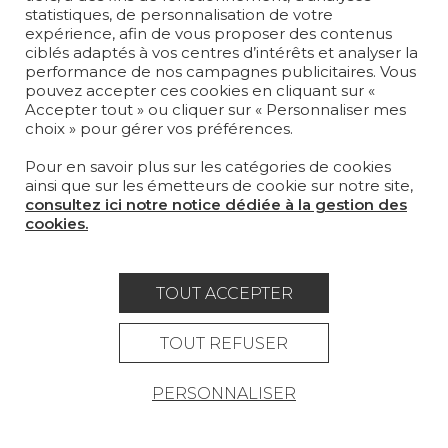
statistiques, de personnalisation de votre
TAPIS ET MOQUETTES
expérience, afin de vous proposer des contenus
ciblés adaptés à vos centres d’intérêts et analyser la
performance de nos campagnes publicitaires. Vous
MOBILIER
pouvez accepter ces cookies en cliquant sur «
PROJETS
Accepter tout » ou cliquer sur « Personnaliser mes
choix » pour gérer vos préférences.
SUR-MESURE
Pour en savoir plus sur les catégories de cookies
MAGAZINE
ainsi que sur les émetteurs de cookie sur notre site,
consultez ici notre notice dédiée à la gestion des
LA MAISON
cookies.
OÙ NOUS TROUVER ?
TOUT ACCEPTER
TOUT REFUSER
Carrière
Contact
Lexique
PERSONNALISER
Mentions légales