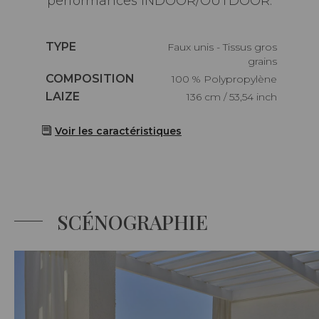
performances INDOOR/OUTDOOR.
Caractéristiques
TYPE
Faux unis - Tissus gros
grains
Caractéristiques
COMPOSITION
100 % Polypropylène
Caractéristiques
LAIZE
136 cm / 53,54 inch
Voir les caractéristiques
SCÉNOGRAPHIE