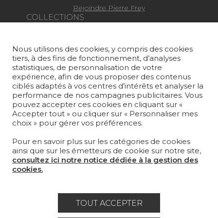
Rejoindre Pierre Frey
COLLECTIONS
TISSUS
Nous utilisons des cookies, y compris des cookies
PAPIERS PEINTS
tiers, à des fins de fonctionnement, d’analyses
statistiques, de personnalisation de votre
TAPIS ET MOQUETTES
expérience, afin de vous proposer des contenus
ciblés adaptés à vos centres d’intérêts et analyser la
performance de nos campagnes publicitaires. Vous
MOBILIER
pouvez accepter ces cookies en cliquant sur «
PROJETS
Accepter tout » ou cliquer sur « Personnaliser mes
choix » pour gérer vos préférences.
SUR-MESURE
Pour en savoir plus sur les catégories de cookies
MAGAZINE
ainsi que sur les émetteurs de cookie sur notre site,
consultez ici notre notice dédiée à la gestion des
LA MAISON
cookies.
OÙ NOUS TROUVER ?
TOUT ACCEPTER