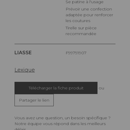
Se patine à l'usage
Prévoir une confection
adaptée pour renforcer
les coutures
Tirelle sur pièce
recommandée
LIASSE
F99791907
Lexique
Télécharger la fiche produit
ou
Partager le lien
Vous avez une question, un besoin spécifique ?
Notre équipe vous répond dans les meilleurs
délais.