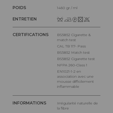
POIDS
1460 gr / ml
ENTRETIEN
CERTIFICATIONS
BS5852 Cigarette &
match test
CAL TB 117- Pass
BS5852 Match test
BS5852 Cigarette test
NFPA 260-Class 1
EN1021-1-2 en
association avec une
mousse difficilement
inflammable
INFORMATIONS
Irrégularité naturelle de
la fibre