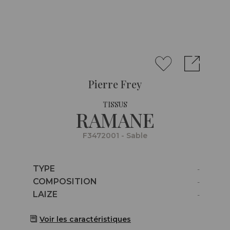
Pierre Frey
TISSUS
RAMANE
F3472001 - Sable
Caractéristiques
TYPE
-
Caractéristiques
COMPOSITION
-
Caractéristiques
LAIZE
-
Voir les caractéristiques