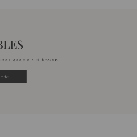
BLES
s correspondants ci-dessous :
ande