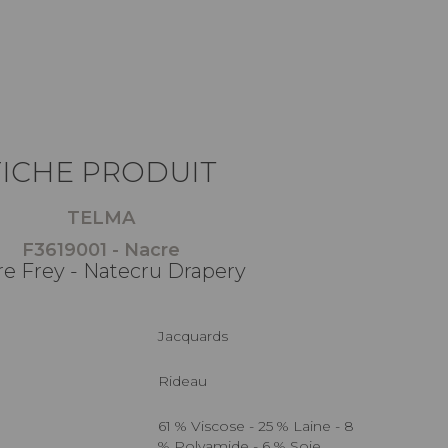
FICHE PRODUIT
TELMA
F3619001 - Nacre
re Frey - Natecru Drapery
Jacquards
Rideau
61 % Viscose - 25 % Laine - 8
% Polyamide - 6 % Soie