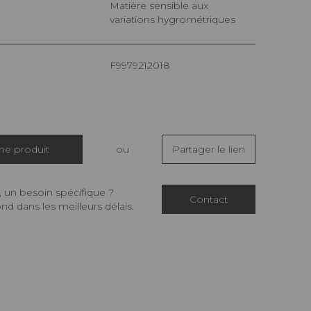
Matière sensible aux
variations hygrométriques
F9979212018
che produit
ou
Partager le lien
 un besoin spécifique ?
Contact
d dans les meilleurs délais.