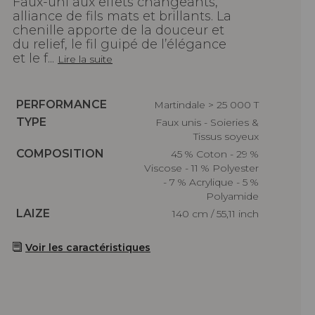
Faux-uni aux effets changeants,
alliance de fils mats et brillants. La
chenille apporte de la douceur et
du relief, le fil guipé de l’élégance
et le f...
Lire la suite
Caractéristiques
PERFORMANCE
Martindale > 25 000 T
Caractéristiques
TYPE
Faux unis - Soieries &
Tissus soyeux
Caractéristiques
COMPOSITION
45 % Coton - 29 %
Viscose - 11 % Polyester
- 7 % Acrylique - 5 %
Polyamide
Caractéristiques
LAIZE
140 cm / 55,11 inch
Voir les caractéristiques