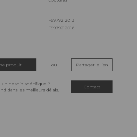
coutures
F9979212013
F9979212016
che produit
ou
Partager le lien
 un besoin spécifique ?
Contact
d dans les meilleurs délais.