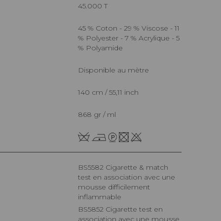
45.000 T
45 % Coton - 29 % Viscose - 11
% Polyester - 7 % Acrylique - 5
% Polyamide
Disponible au mètre
140 cm / 55,11 inch
868 gr / ml
BS5582 Cigarette & match
test en association avec une
mousse difficilement
inflammable
BS5852 Cigarette test en
association avec une mousse