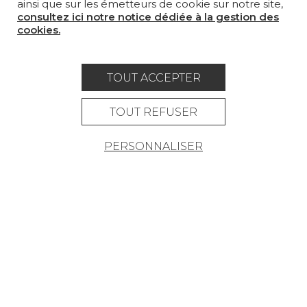
ainsi que sur les émetteurs de cookie sur notre site,
consultez ici notre notice dédiée à la gestion des
LA MAISON
cookies.
OÙ NOUS TROUVER ?
TOUT ACCEPTER
TOUT REFUSER
Carrière
Contact
Lexique
PERSONNALISER
Mentions légales
Politique générale de protection des
données
Condtions générales de vente
Espace presse
© Pierre Frey - 2026