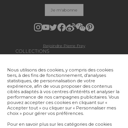
Je m'abonne
Rejoindre Pierre Frey
COLLECTIONS
TISSUS
Nous utilisons des cookies, y compris des cookies
PAPIERS PEINTS
tiers, à des fins de fonctionnement, d’analyses
statistiques, de personnalisation de votre
TAPIS ET MOQUETTES
expérience, afin de vous proposer des contenus
ciblés adaptés à vos centres d’intérêts et analyser la
performance de nos campagnes publicitaires. Vous
MOBILIER
pouvez accepter ces cookies en cliquant sur «
PROJETS
Accepter tout » ou cliquer sur « Personnaliser mes
choix » pour gérer vos préférences.
SUR-MESURE
Pour en savoir plus sur les catégories de cookies
MAGAZINE