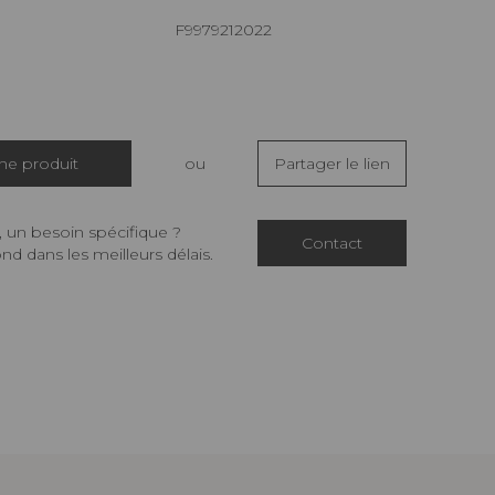
F9979212022
che produit
ou
Partager le lien
 un besoin spécifique ?
Contact
d dans les meilleurs délais.