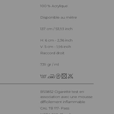
100 % Acrylique
Disponible au mètre
137 cm / 53,93 inch
H: 6 cm - 2,36 inch
V: 5 cm - 1,96 inch
Raccord droit
739 gr / ml
BS5852 Cigarette test en
association avec une mousse
difficilement inflammable
CAL TB 117- Pass