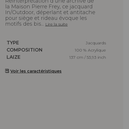
Réinterprétation d’une archive de
la Maison Pierre Frey, ce jacquard
In/Outdoor, déperlant et antitache
pour siège et rideau évoque les
motifs des bis...
Lire la suite
Caractéristiques
TYPE
Jacquards
Caractéristiques
COMPOSITION
100 % Acrylique
Caractéristiques
LAIZE
137 cm / 53,93 inch
Voir les caractéristiques