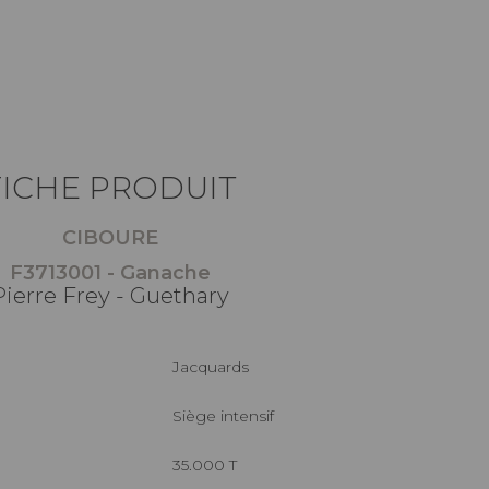
FICHE PRODUIT
CIBOURE
F3713001 - Ganache
Pierre Frey - Guethary
Jacquards
Siège intensif
35.000 T