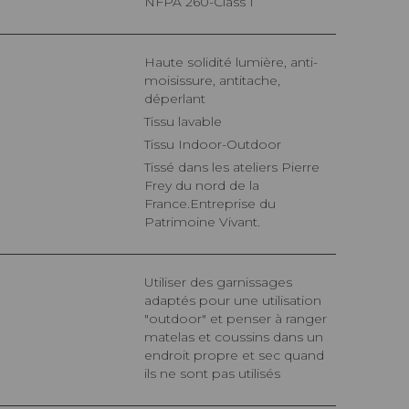
NFPA 260-Class 1
Haute solidité lumière, anti-
moisissure, antitache,
déperlant
Tissu lavable
Tissu Indoor-Outdoor
Tissé dans les ateliers Pierre
Frey du nord de la
France.Entreprise du
Patrimoine Vivant.
Utiliser des garnissages
adaptés pour une utilisation
"outdoor" et penser à ranger
matelas et coussins dans un
endroit propre et sec quand
ils ne sont pas utilisés