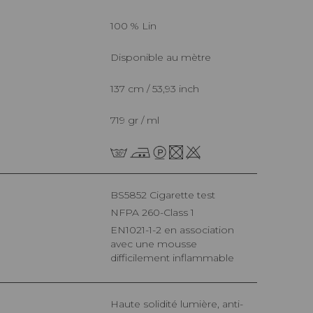
100 % Lin
Disponible au mètre
137 cm / 53,93 inch
719 gr / ml
BS5852 Cigarette test
NFPA 260-Class 1
EN1021-1-2 en association
avec une mousse
difficilement inflammable
Haute solidité lumière, anti-