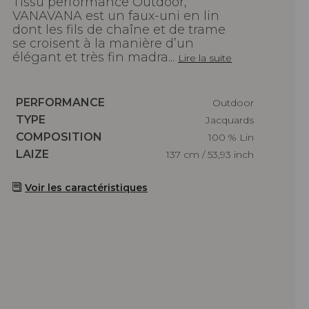
Tissu performance Outdoor,
VANAVANA est un faux-uni en lin
dont les fils de chaîne et de trame
se croisent à la manière d’un
élégant et très fin madra...
Lire la suite
Caractéristiques
PERFORMANCE
Outdoor
Caractéristiques
TYPE
Jacquards
Caractéristiques
COMPOSITION
100 % Lin
Caractéristiques
LAIZE
137 cm / 53,93 inch
Voir les caractéristiques