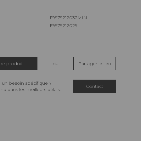
F9979212032MINI
F9979212029
che produit
ou
Partager le lien
 un besoin spécifique ?
Contact
d dans les meilleurs délais.