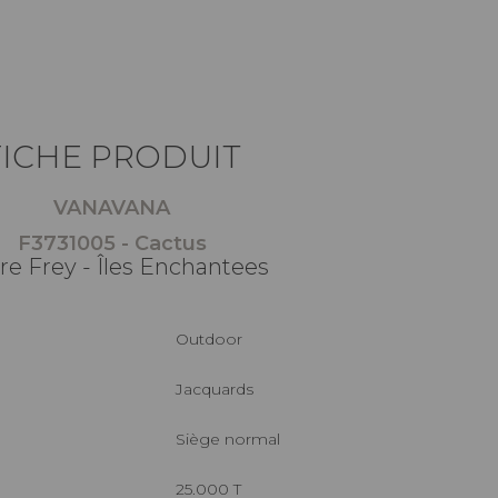
FICHE PRODUIT
VANAVANA
F3731005 - Cactus
re Frey - Îles Enchantees
Outdoor
Jacquards
Siège normal
25.000 T