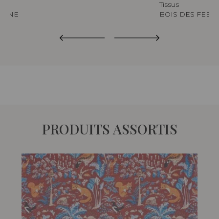
us
Tissus
PHNE
BOIS DES FEES
PRODUITS ASSORTIS