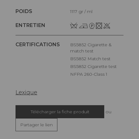
POIDS
1117 gr / ml
ENTRETIEN
CERTIFICATIONS
BS5852 Cigarette &
match test
BS5852 Match test
BS5852 Cigarette test
NFPA 260-Class 1
Lexique
Télécharger la fiche produit
ou
Partager le lien