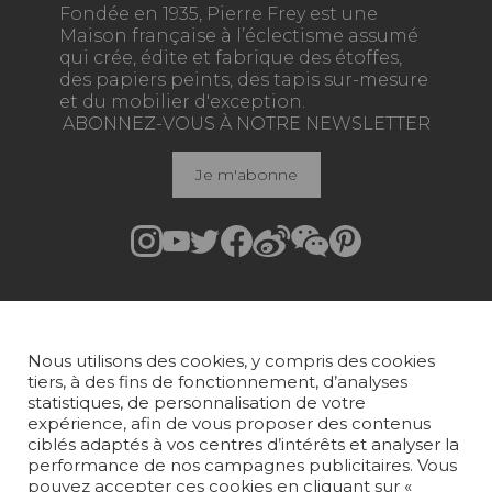
Fondée en 1935, Pierre Frey est une
Maison française à l’éclectisme assumé
qui crée, édite et fabrique des étoffes,
des papiers peints, des tapis sur-mesure
et du mobilier d'exception.
ABONNEZ-VOUS À NOTRE NEWSLETTER
Je m'abonne
Rejoindre Pierre Frey
COLLECTIONS
Nous utilisons des cookies, y compris des cookies
TISSUS
tiers, à des fins de fonctionnement, d’analyses
statistiques, de personnalisation de votre
PAPIERS PEINTS
expérience, afin de vous proposer des contenus
ciblés adaptés à vos centres d’intérêts et analyser la
performance de nos campagnes publicitaires. Vous
TAPIS ET MOQUETTES
pouvez accepter ces cookies en cliquant sur «