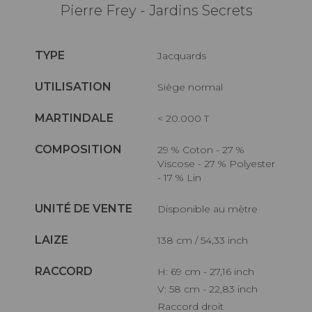
Pierre Frey - Jardins Secrets
TYPE
Jacquards
UTILISATION
Siège normal
MARTINDALE
< 20.000 T
COMPOSITION
29 % Coton - 27 %
Viscose - 27 % Polyester
- 17 % Lin
UNITÉ DE VENTE
Disponible au mètre
LAIZE
138 cm / 54,33 inch
RACCORD
H: 69 cm - 27,16 inch
V: 58 cm - 22,83 inch
Raccord droit