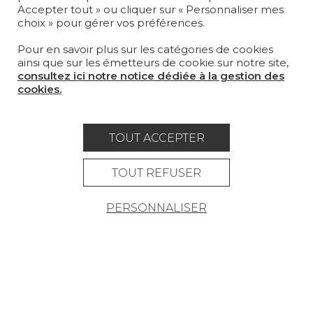
Accepter tout » ou cliquer sur « Personnaliser mes
MOBILIER
choix » pour gérer vos préférences.
PROJETS
Pour en savoir plus sur les catégories de cookies
SUR-MESURE
ainsi que sur les émetteurs de cookie sur notre site,
consultez ici notre notice dédiée à la gestion des
MAGAZINE
cookies.
LA MAISON
OÙ NOUS TROUVER ?
TOUT ACCEPTER
TOUT REFUSER
PERSONNALISER
Carrière
Contact
Lexique
Mentions légales
Politique générale de protection des
données