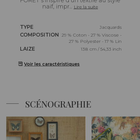
FORET s'inspire d’un textile au style
naïf, impr...
Lire la suite
Caractéristiques
TYPE
Jacquards
Caractéristiques
COMPOSITION
29 % Coton - 27 % Viscose -
27 % Polyester - 17 % Lin
Caractéristiques
LAIZE
138 cm / 54,33 inch
Voir les caractéristiques
SCÉNOGRAPHIE