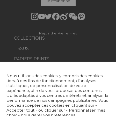
Je m'abonne
Rejoindre Pierre Frey
COLLECTIONS
TISSUS
PAPIERS PEINTS
TAPIS ET MOQUETTES
Nous utilisons des cookies, y compris des cookies
MOBILIER
tiers, à des fins de fonctionnement, d’analyses
PROJETS
statistiques, de personnalisation de votre
expérience, afin de vous proposer des contenus
SUR-MESURE
ciblés adaptés à vos centres d’intérêts et analyser la
performance de nos campagnes publicitaires. Vous
pouvez accepter ces cookies en cliquant sur «
MAGAZINE
Accepter tout » ou cliquer sur « Personnaliser mes
choix » pour gérer vos préférences.
LA MAISON