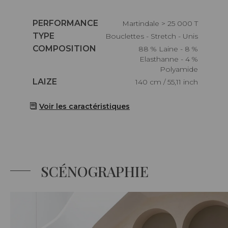
Caractéristiques
PERFORMANCE
Martindale > 25 000 T
Caractéristiques
TYPE
Bouclettes - Stretch - Unis
Caractéristiques
COMPOSITION
88 % Laine - 8 %
Elasthanne - 4 %
Polyamide
Caractéristiques
LAIZE
140 cm / 55,11 inch
Voir les caractéristiques
SCÉNOGRAPHIE