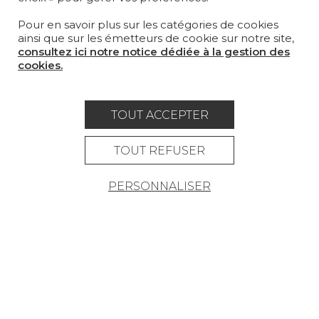
Pour en savoir plus sur les catégories de cookies
OÙ NOUS TROUVER ?
ainsi que sur les émetteurs de cookie sur notre site,
consultez ici notre notice dédiée à la gestion des
cookies.
TOUT ACCEPTER
Carrière
Contact
Lexique
Mentions légales
TOUT REFUSER
Politique générale de protection des
PERSONNALISER
données
Condtions générales de vente
Espace presse
© Pierre Frey - 2026