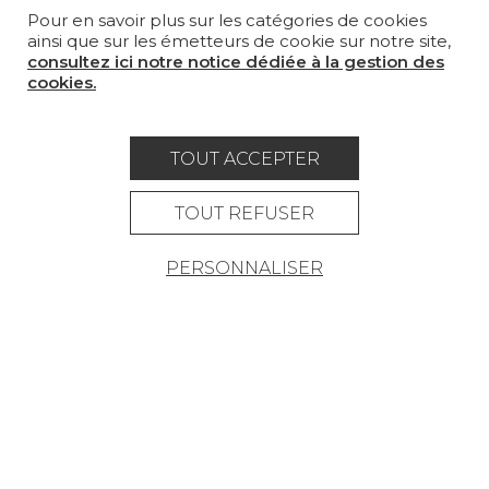
Pour en savoir plus sur les catégories de cookies
MAGAZINE
ainsi que sur les émetteurs de cookie sur notre site,
consultez ici notre notice dédiée à la gestion des
LA MAISON
cookies.
OÙ NOUS TROUVER ?
TOUT ACCEPTER
TOUT REFUSER
Carrière
Contact
Lexique
PERSONNALISER
Mentions légales
Politique générale de protection des
données
Condtions générales de vente
Espace presse