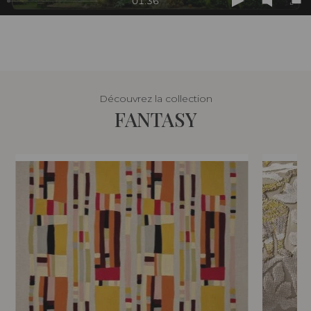
01:36
Play
Mute
En
ful
Découvrez la collection
FANTASY