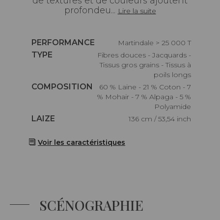
de textures et de couleurs ajoutent
profondeu...
Lire la suite
Caractéristiques
PERFORMANCE
Martindale > 25 000 T
Caractéristiques
TYPE
Fibres douces - Jacquards -
Tissus gros grains - Tissus à
poils longs
Caractéristiques
COMPOSITION
60 % Laine - 21 % Coton - 7
% Mohair - 7 % Alpaga - 5 %
Polyamide
Caractéristiques
LAIZE
136 cm / 53,54 inch
Voir les caractéristiques
SCÉNOGRAPHIE