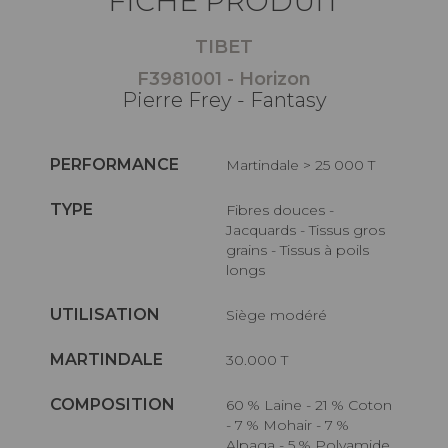
FICHE PRODUIT
TIBET
F3981001 - Horizon
Pierre Frey - Fantasy
PERFORMANCE
Martindale > 25 000 T
TYPE
Fibres douces -
Jacquards - Tissus gros
grains - Tissus à poils
longs
UTILISATION
Siège modéré
MARTINDALE
30.000 T
COMPOSITION
60 % Laine - 21 % Coton
- 7 % Mohair - 7 %
Alpaga - 5 % Polyamide