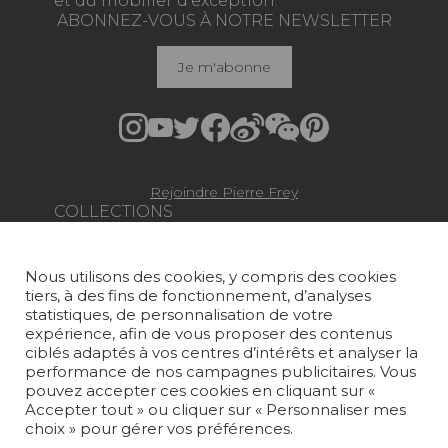
et du mobilier d'exception.
ABONNEZ-VOUS À NOTRE NEWSLETTER
Je m'abonne
Rejoindre Pierre Frey
COLLECTIONS
TISSUS
Nous utilisons des cookies, y compris des cookies
PAPIERS PEINTS
tiers, à des fins de fonctionnement, d’analyses
statistiques, de personnalisation de votre
TAPIS ET MOQUETTES
expérience, afin de vous proposer des contenus
ciblés adaptés à vos centres d’intérêts et analyser la
performance de nos campagnes publicitaires. Vous
MOBILIER
pouvez accepter ces cookies en cliquant sur «
PROJETS
Accepter tout » ou cliquer sur « Personnaliser mes
choix » pour gérer vos préférences.
SUR-MESURE