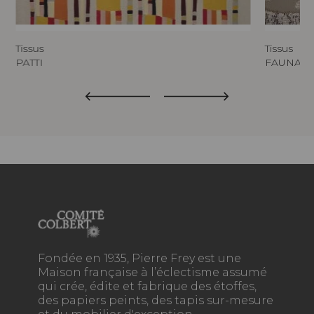
Tissus
Tissus
PATTI
FAUNA
Fondée en 1935, Pierre Frey est une
Maison française à l’éclectisme assumé
qui crée, édite et fabrique des étoffes,
des papiers peints, des tapis sur-mesure