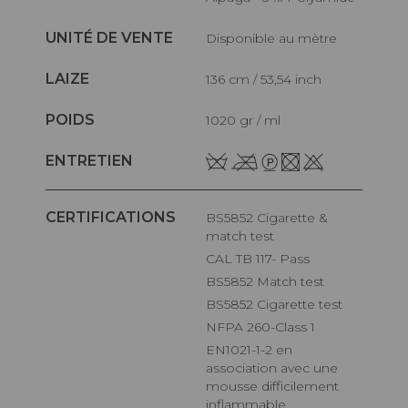
UNITÉ DE VENTE
Disponible au mètre
LAIZE
136 cm / 53,54 inch
POIDS
1020 gr / ml
ENTRETIEN
CERTIFICATIONS
BS5852 Cigarette &
match test
CAL TB 117- Pass
BS5852 Match test
BS5852 Cigarette test
NFPA 260-Class 1
EN1021-1-2 en
association avec une
mousse difficilement
inflammable