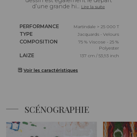
dessin est également le départ
d’une grande hi...
Lire la suite
Caractéristiques
PERFORMANCE
Martindale > 25 000 T
Caractéristiques
TYPE
Jacquards - Velours
Caractéristiques
COMPOSITION
75 % Viscose - 25 %
Polyester
Caractéristiques
LAIZE
137 cm / 53,93 inch
Voir les caractéristiques
SCÉNOGRAPHIE