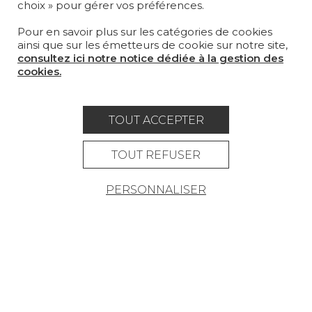
choix » pour gérer vos préférences.
SUR-MESURE
Pour en savoir plus sur les catégories de cookies
MAGAZINE
ainsi que sur les émetteurs de cookie sur notre site,
consultez ici notre notice dédiée à la gestion des
LA MAISON
cookies.
OÙ NOUS TROUVER ?
TOUT ACCEPTER
TOUT REFUSER
Carrière
Contact
Lexique
PERSONNALISER
Mentions légales
Politique générale de protection des
données
Condtions générales de vente
Espace presse