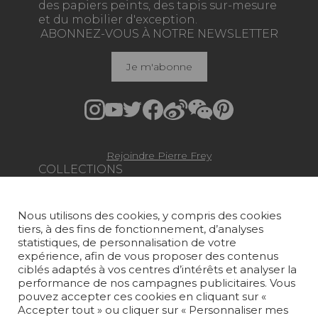
des papiers peints, des tapis sur-mesure
et du mobilier d'exception.
ABONNEZ-VOUS À NOTRE NEWSLETTER
Je m'abonne
Rejoindre Pierre Frey
COLLECTIONS
TISSUS
Nous utilisons des cookies, y compris des cookies
PAPIERS PEINTS
tiers, à des fins de fonctionnement, d’analyses
statistiques, de personnalisation de votre
TAPIS ET MOQUETTES
expérience, afin de vous proposer des contenus
ciblés adaptés à vos centres d’intérêts et analyser la
MOBILIER
performance de nos campagnes publicitaires. Vous
pouvez accepter ces cookies en cliquant sur «
PROJETS
Accepter tout » ou cliquer sur « Personnaliser mes