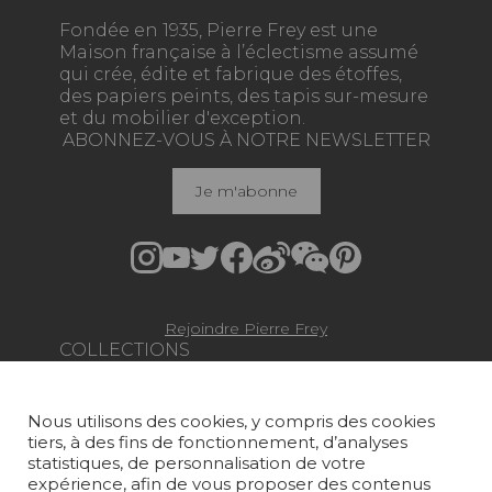
Fondée en 1935, Pierre Frey est une
Maison française à l’éclectisme assumé
qui crée, édite et fabrique des étoffes,
des papiers peints, des tapis sur-mesure
et du mobilier d'exception.
ABONNEZ-VOUS À NOTRE NEWSLETTER
Je m'abonne
Rejoindre Pierre Frey
COLLECTIONS
TISSUS
Nous utilisons des cookies, y compris des cookies
PAPIERS PEINTS
tiers, à des fins de fonctionnement, d’analyses
statistiques, de personnalisation de votre
TAPIS ET MOQUETTES
expérience, afin de vous proposer des contenus