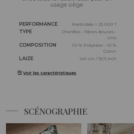
usage siège.
Caractéristiques
PERFORMANCE
Martindale > 25 000 T
Caractéristiques
TYPE
Chenilles - Fibres douces -
Unis
Caractéristiques
COMPOSITION
90 % Polyester - 10 %
Coton
Caractéristiques
LAIZE
140 cm / 55,11 inch
Voir les caractéristiques
SCÉNOGRAPHIE