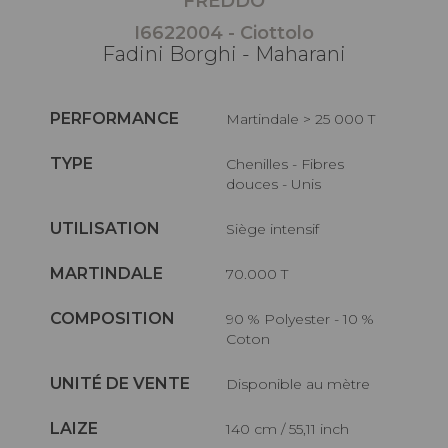
FREDDO
I6622004 - Ciottolo
Fadini Borghi - Maharani
PERFORMANCE
Martindale > 25 000 T
TYPE
Chenilles - Fibres
douces - Unis
UTILISATION
Siège intensif
MARTINDALE
70.000 T
COMPOSITION
90 % Polyester - 10 %
Coton
UNITÉ DE VENTE
Disponible au mètre
LAIZE
140 cm / 55,11 inch