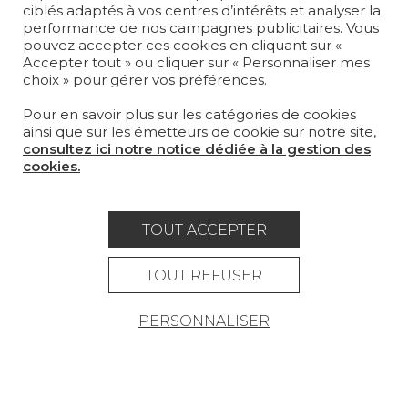
ciblés adaptés à vos centres d’intérêts et analyser la
performance de nos campagnes publicitaires. Vous
MOBILIER
pouvez accepter ces cookies en cliquant sur «
PROJETS
Accepter tout » ou cliquer sur « Personnaliser mes
choix » pour gérer vos préférences.
SUR-MESURE
Pour en savoir plus sur les catégories de cookies
MAGAZINE
ainsi que sur les émetteurs de cookie sur notre site,
consultez ici notre notice dédiée à la gestion des
LA MAISON
cookies.
OÙ NOUS TROUVER ?
TOUT ACCEPTER
TOUT REFUSER
Carrière
Contact
Lexique
PERSONNALISER
Mentions légales
Politique générale de protection des
données