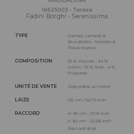
MADDALENA
I6625003 - Teresa
Fadini Borghi - Serenissima
TYPE
Damas, Lampas &
Brocatelles - Soieries &
Tissus soyeux
COMPOSITION
53 % Viscose - 24 %
Coton - 19 % Soie - 4 %
Polyester
UNITÉ DE VENTE
Disponible au mètre
LAIZE
139 cm / 54,72 inch
RACCORD
H: 69 cm - 27,16 inch
V: 82 cm - 32,28 inch
Raccord droit