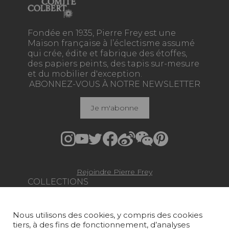
Fondée en 1935, Pierre Frey est une
Maison française à l’éclectisme assumé
qui crée, édite et fabrique des étoffes,
des papiers peints, des tapis sur-mesure
et du mobilier d'exception.
ABONNEZ-VOUS À NOTRE NEWSLETTER
Je m'abonne
Rejoindre Pierre Frey
COLLECTIONS
TISSUS
Nous utilisons des cookies, y compris des cookies
PAPIERS PEINTS
tiers, à des fins de fonctionnement, d’analyses