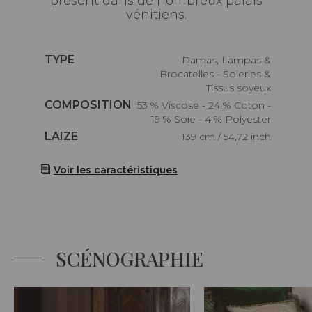
présent dans de nombreux palais
vénitiens.
Caractéristiques
TYPE
Damas, Lampas &
Brocatelles - Soieries &
Tissus soyeux
Caractéristiques
COMPOSITION
53 % Viscose - 24 % Coton -
19 % Soie - 4 % Polyester
Caractéristiques
LAIZE
139 cm / 54,72 inch
Voir les caractéristiques
SCÉNOGRAPHIE