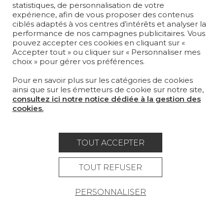
statistiques, de personnalisation de votre
TAPIS ET MOQUETTES
expérience, afin de vous proposer des contenus
ciblés adaptés à vos centres d’intérêts et analyser la
performance de nos campagnes publicitaires. Vous
MOBILIER
pouvez accepter ces cookies en cliquant sur «
PROJETS
Accepter tout » ou cliquer sur « Personnaliser mes
choix » pour gérer vos préférences.
SUR-MESURE
Pour en savoir plus sur les catégories de cookies
MAGAZINE
ainsi que sur les émetteurs de cookie sur notre site,
consultez ici notre notice dédiée à la gestion des
LA MAISON
cookies.
OÙ NOUS TROUVER ?
TOUT ACCEPTER
TOUT REFUSER
Carrière
Contact
Lexique
PERSONNALISER
Mentions légales
Politique générale de protection des