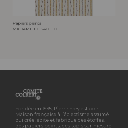
Papiers peints
MADAME ELISABETH
Fondée en 1935, Pierre Frey est une
Maison française à l’éclectisme assumé
qui crée, édite et fabrique des étoffes,
des papiers peints, des tapis sur-mesure