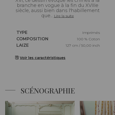
XVI, ce dessin évoque les chinés à la
branche en vogue à la fin du XVIIIe
siècle, aussi bien dans l'habillement
que...
Lire la suite
Caractéristiques
TYPE
Imprimés
Caractéristiques
COMPOSITION
100 % Coton
Caractéristiques
LAIZE
127 cm / 50,00 inch
Voir les caractéristiques
SCÉNOGRAPHIE