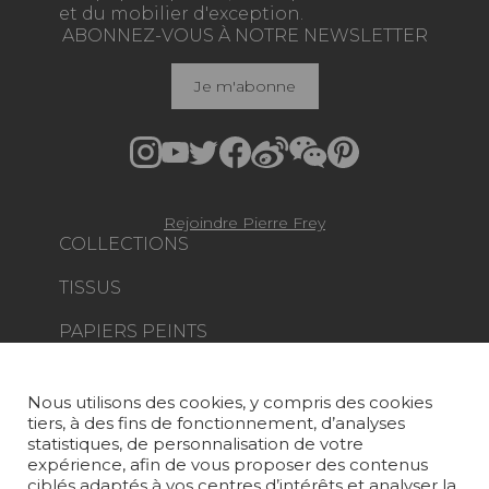
et du mobilier d'exception.
ABONNEZ-VOUS À NOTRE NEWSLETTER
Je m'abonne
Rejoindre Pierre Frey
COLLECTIONS
TISSUS
PAPIERS PEINTS
TAPIS ET MOQUETTES
Nous utilisons des cookies, y compris des cookies
MOBILIER
tiers, à des fins de fonctionnement, d’analyses
PROJETS
statistiques, de personnalisation de votre
expérience, afin de vous proposer des contenus
SUR-MESURE
ciblés adaptés à vos centres d’intérêts et analyser la