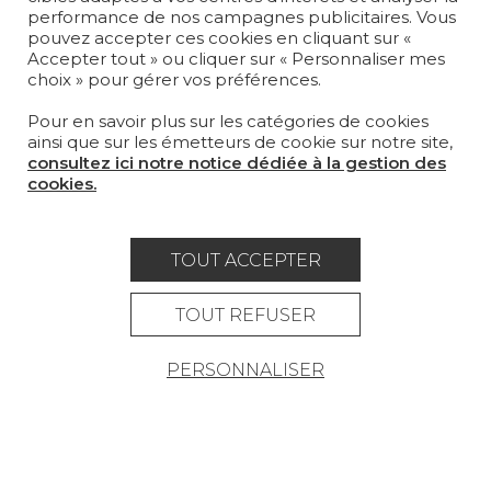
performance de nos campagnes publicitaires. Vous
pouvez accepter ces cookies en cliquant sur «
MAGAZINE
Accepter tout » ou cliquer sur « Personnaliser mes
choix » pour gérer vos préférences.
LA MAISON
Pour en savoir plus sur les catégories de cookies
OÙ NOUS TROUVER ?
ainsi que sur les émetteurs de cookie sur notre site,
consultez ici notre notice dédiée à la gestion des
cookies.
TOUT ACCEPTER
Carrière
Contact
Lexique
Mentions légales
TOUT REFUSER
Politique générale de protection des
PERSONNALISER
données
Condtions générales de vente
Espace presse