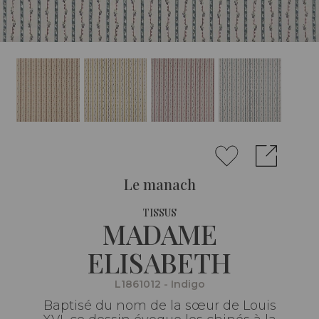
Le manach
TISSUS
MADAME
ELISABETH
L1861012 - Indigo
Baptisé du nom de la sœur de Louis