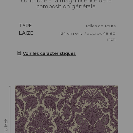
contribue à la magnificence de la
composition générale.
Caractéristiques
TYPE
Toiles de Tours
Caractéristiques
LAIZE
124 cm env. / approx 48,80
inch
Voir les caractéristiques