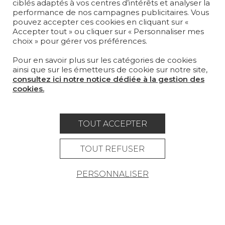
LA MAISON
ciblés adaptés à vos centres d’intérêts et analyser la
performance de nos campagnes publicitaires. Vous
pouvez accepter ces cookies en cliquant sur «
OÙ NOUS TROUVER ?
Accepter tout » ou cliquer sur « Personnaliser mes
choix » pour gérer vos préférences.
Pour en savoir plus sur les catégories de cookies
ainsi que sur les émetteurs de cookie sur notre site,
consultez ici notre notice dédiée à la gestion des
Carrière
Contact
Lexique
cookies.
Mentions légales
Politique générale de protection des
TOUT ACCEPTER
données
TOUT REFUSER
Condtions générales de vente
PERSONNALISER
Espace presse
© Pierre Frey - 2026