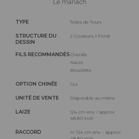
Le manach
TYPE
Toiles de Tours
STRUCTURE DU
2 Couleurs, 1 Fond
DESSIN
FILS RECOMMANDÉS
Chenille
Nacré
Bouclette
OPTION CHINÉE
Oui
UNITÉ DE VENTE
Disponible au mètre
LAIZE
124 cm env. / approx
48,80 inch
RACCORD
H: 124 cm env. - approx
48,80 inch