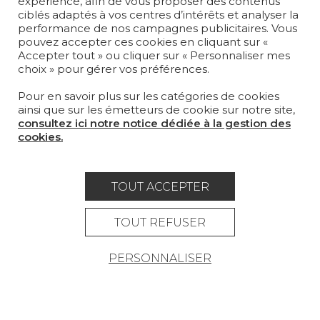
expérience, afin de vous proposer des contenus
SUR-MESURE
ciblés adaptés à vos centres d’intérêts et analyser la
performance de nos campagnes publicitaires. Vous
pouvez accepter ces cookies en cliquant sur «
MAGAZINE
Accepter tout » ou cliquer sur « Personnaliser mes
choix » pour gérer vos préférences.
LA MAISON
Pour en savoir plus sur les catégories de cookies
OÙ NOUS TROUVER ?
ainsi que sur les émetteurs de cookie sur notre site,
consultez ici notre notice dédiée à la gestion des
cookies.
TOUT ACCEPTER
Carrière
Contact
Lexique
Mentions légales
TOUT REFUSER
Politique générale de protection des
PERSONNALISER
données
Condtions générales de vente
Espace presse