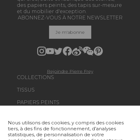
des papiers peints, des tapis sur-mesure
et du mobilier d'exception.
ABONNEZ-VOUS À NOTRE NEWSLETTER
Je m'abonne
Rejoindre Pierre Frey
COLLECTIONS
TISSUS
PAPIERS PEINTS
TAPIS ET MOQUETTES
Nous utilisons des cookies, y compris des cookies
MOBILIER
tiers, à des fins de fonctionnement, d’analyses
PROJETS
statistiques, de personnalisation de votre