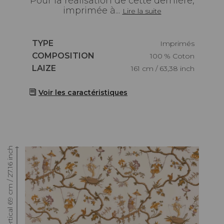
Pour la réalisation de cette dernière,
imprimée à...
Lire la suite
Caractéristiques
TYPE
Imprimés
Caractéristiques
COMPOSITION
100 % Coton
Caractéristiques
LAIZE
161 cm / 63,38 inch
Voir les caractéristiques
Raccord : Vertical 69 cm / 27.16 inch