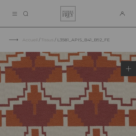
Panneau de gestion des cookies
Pierre
LA MAISON
Frey
SUPPORT
Accueil
Tissus
L3581_APIS_B41_B92_FE