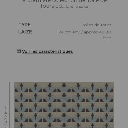
la première collection de Toile de
Tours éd...
Lire la suite
Caractéristiques
TYPE
Toiles de Tours
Caractéristiques
LAIZE
124 cm env. / approx 48,80
inch
Voir les caractéristiques