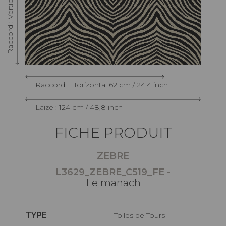
Raccord : Horizontal 62 cm / 24.4 inch
Laize : 124 cm / 48,8 inch
FICHE PRODUIT
ZEBRE
L3629_ZEBRE_C519_FE -
Le manach
TYPE
Toiles de Tours