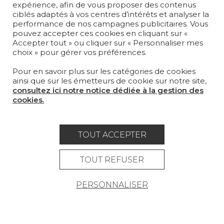
expérience, afin de vous proposer des contenus
LA MAISON
ciblés adaptés à vos centres d’intérêts et analyser la
performance de nos campagnes publicitaires. Vous
pouvez accepter ces cookies en cliquant sur «
OÙ NOUS TROUVER ?
Accepter tout » ou cliquer sur « Personnaliser mes
choix » pour gérer vos préférences.
Pour en savoir plus sur les catégories de cookies
ainsi que sur les émetteurs de cookie sur notre site,
consultez ici notre notice dédiée à la gestion des
Carrière
Contact
Lexique
cookies.
Mentions légales
Politique générale de protection des
TOUT ACCEPTER
données
TOUT REFUSER
Condtions générales de vente
PERSONNALISER
Espace presse
© Pierre Frey - 2026