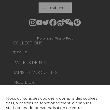
Je m'abonne
Rejoindre Pierre Frey
COLLECTIONS
TISSUS
PAPIERS PEINTS
TAPIS ET MOQUETTES
MOBILIER
PROJETS
SUR-MESURE
Nous utilisons des cookies, y compris des cookies
tiers, à des fins de fonctionnement, d’analyses
MAGAZINE
statistiques, de personnalisation de votre