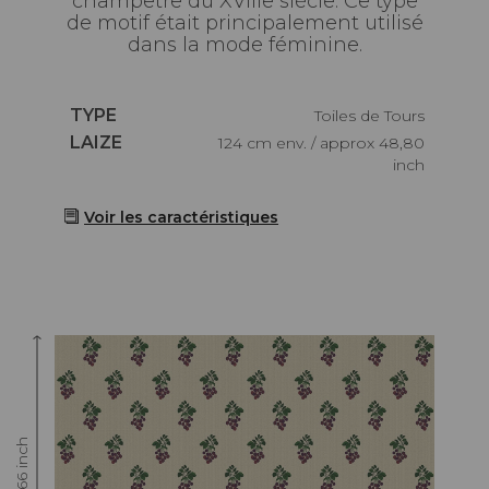
champêtre du XVIIIe siècle. Ce type
de motif était principalement utilisé
dans la mode féminine.
Caractéristiques
TYPE
Toiles de Tours
Caractéristiques
LAIZE
124 cm env. / approx 48,80
inch
Voir les caractéristiques