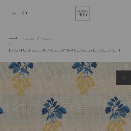
Panneau de gestion des cookies
Pierre
LA MAISON
Frey
SUPPORT
Accueil
Tissus
L3923B_LES_GUIGNES_Canevas_B53_B21_B32_B32_FE