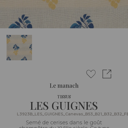
Le manach
TISSUS
LES GUIGNES
L3923B_LES_GUIGNES_Canevas_B53_B21_B32_B32_F
Semé de cerises dans le goût