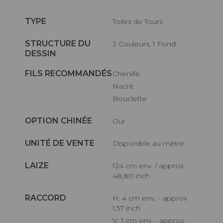
TYPE
Toiles de Tours
STRUCTURE DU
2 Couleurs, 1 Fond
DESSIN
FILS RECOMMANDÉS
Chenille
Nacré
Bouclette
OPTION CHINÉE
Oui
UNITÉ DE VENTE
Disponible au mètre
LAIZE
124 cm env. / approx
48,80 inch
RACCORD
H: 4 cm env. - approx
1,57 inch
V: 1 cm env. - approx