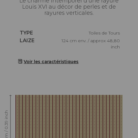
Le charme intemporel d’une rayure
Louis XVI au décor de perles et de
rayures verticales.
Caractéristiques
TYPE
Toiles de Tours
Caractéristiques
LAIZE
124 cm env. / approx 48,80
inch
Voir les caractéristiques