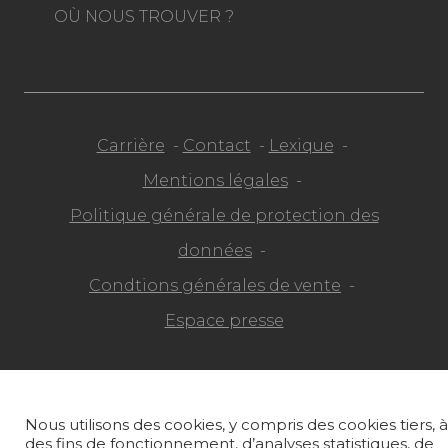
OÙ NOUS TROUVER ?
Carrière
Contact
Lexique
Mentions légales
Politique générale de protection des
données
Condtions générales de vente
Espace presse
© Pierre Frey - 2026
Nous utilisons des cookies, y compris des cookies tiers, à
des fins de fonctionnement, d’analyses statistiques, de