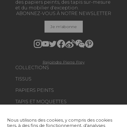
des papiers peints, des tapis sur-mesure
et du mobilier d'exception.
ABONNEZ-VOUS À NOTRE NEWSLETTER
Je m'abonne
Rejoindre Pierre Frey
COLLECTIONS
TISSUS
PAPIERS PEINTS
TAPIS ET MOQUETTES
MOBILIER
PROJETS
Nous utilisons des cookies, y compris des cookies
tiers, à des fins de fonctionnement, d’analyses