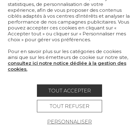
SUR-MESURE
statistiques, de personnalisation de votre
expérience, afin de vous proposer des contenus
MAGAZINE
ciblés adaptés à vos centres d’intérêts et analyser la
performance de nos campagnes publicitaires. Vous
pouvez accepter ces cookies en cliquant sur «
LA MAISON
Accepter tout » ou cliquer sur « Personnaliser mes
choix » pour gérer vos préférences.
OÙ NOUS TROUVER ?
Pour en savoir plus sur les catégories de cookies
ainsi que sur les émetteurs de cookie sur notre site,
consultez ici notre notice dédiée à la gestion des
cookies.
Carrière
Contact
Lexique
TOUT ACCEPTER
Mentions légales
Politique générale de protection des
TOUT REFUSER
données
PERSONNALISER
Condtions générales de vente
Espace presse