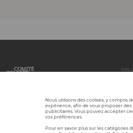
COLL
TISS
Fondée en 1935, Pierre Frey est
une Maison française à
PAPI
l’éclectisme assumé qui crée,
Nous utilisons des cookies, y compris de
édite et fabrique des étoffes, des
TAPI
expérience, afin de vous proposer des
publicitaires. Vous pouvez accepter ces
papiers peints, des tapis sur-
vos préférences.
mesure et du mobilier
MOBI
d'exception.
Pour en savoir plus sur les catégories d