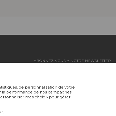
ABONNEZ-VOUS À NOTRE NEWSLETTER
Je m'abonne
atistiques, de personnalisation de votre
yser la performance de nos campagnes
 Personnaliser mes choix » pour gérer
Rejoindre Pierre Frey
e,