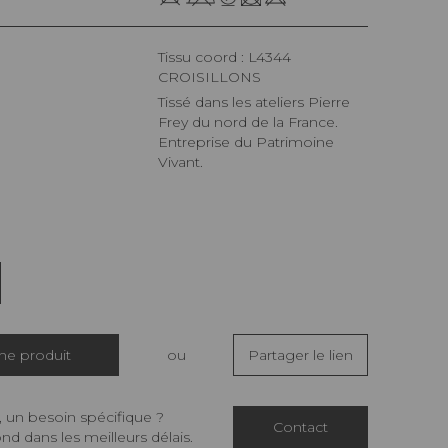
Tissu coord : L4344
CROISILLONS
Tissé dans les ateliers Pierre
Frey du nord de la France.
Entreprise du Patrimoine
Vivant.
che produit
ou
Partager le lien
 un besoin spécifique ?
Contact
d dans les meilleurs délais.