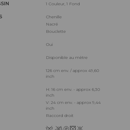
SSIN
1 Couleur, 1 Fond
S
Chenille
Nacré
Bouclette
Oui
Disponible au mètre
126 cm env. / approx 49,60
inch
H: 16 cm env. - approx 6,30
inch
V: 24 cm env. - approx 9,44
inch
Raccord droit