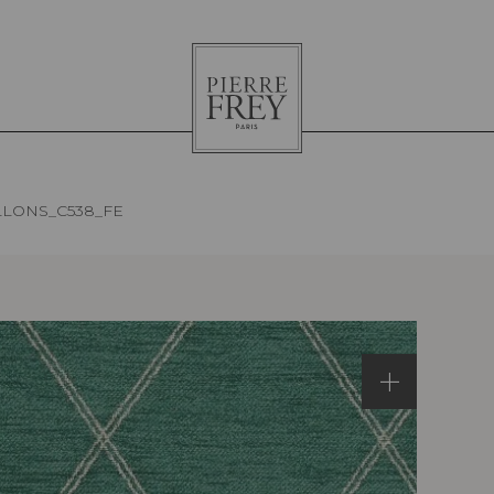
Pierre
Frey
LLONS_C538_FE