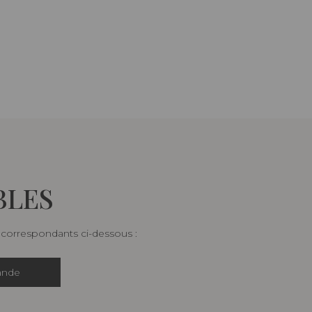
BLES
s correspondants ci-dessous :
ande