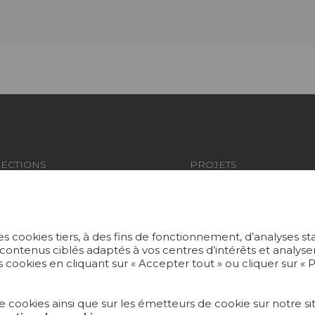
ECTIONS
PROJETS
US
SUR-MESURE
ERS PEINTS
MAGAZINE
s cookies tiers, à des fins de fonctionnement, d’analyses st
S ET MOQUETTES
LA MAISON
 contenus ciblés adaptés à vos centres d’intérêts et anal
 cookies en cliquant sur « Accepter tout » ou cliquer sur «
LIER
OÙ NOUS TROUVER ?
e cookies ainsi que sur les émetteurs de cookie sur notre sit