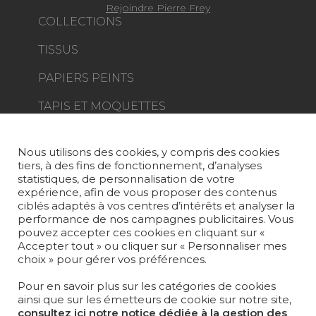
Rejoindre Pierre Frey
COLLECTIONS
TISSUS
PAPIERS PEINTS
TAPIS ET MOQUETTES
MOBILIER
PROJETS
Nous utilisons des cookies, y compris des cookies
tiers, à des fins de fonctionnement, d’analyses
SUR-MESURE
statistiques, de personnalisation de votre
expérience, afin de vous proposer des contenus
MAGAZINE
ciblés adaptés à vos centres d’intérêts et analyser la
performance de nos campagnes publicitaires. Vous
pouvez accepter ces cookies en cliquant sur «
LA MAISON
Accepter tout » ou cliquer sur « Personnaliser mes
choix » pour gérer vos préférences.
OÙ NOUS TROUVER ?
Pour en savoir plus sur les catégories de cookies
ainsi que sur les émetteurs de cookie sur notre site,
consultez ici notre notice dédiée à la gestion des