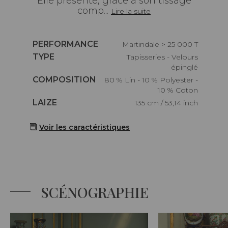
Elle présente, grâce à son tissage
comp...
Lire la suite
Caractéristiques
PERFORMANCE
Martindale > 25 000 T
Caractéristiques
TYPE
Tapisseries - Velours
épinglé
Caractéristiques
COMPOSITION
80 % Lin - 10 % Polyester -
10 % Coton
Caractéristiques
LAIZE
135 cm / 53,14 inch
Voir les caractéristiques
SCÉNOGRAPHIE