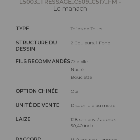
L5003_TRESSAGE_C509_C517_FM -
Le manach
TYPE
Toiles de Tours
STRUCTURE DU
2 Couleurs, 1 Fond
DESSIN
FILS RECOMMANDÉS
Chenille
Nacré
Bouclette
OPTION CHINÉE
Oui
UNITÉ DE VENTE
Disponible au mètre
LAIZE
128 cm env. / approx
50,40 inch
RACCORD
H: 9 cm env. - approx