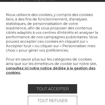
MOBILIER
PROJETS
Nous utilisons des cookies, y compris des cookies
tiers, à des fins de fonctionnement, d’analyses
SUR-MESURE
statistiques, de personnalisation de votre
expérience, afin de vous proposer des contenus
MAGAZINE
ciblés adaptés à vos centres d’intérêts et analyser la
performance de nos campagnes publicitaires. Vous
pouvez accepter ces cookies en cliquant sur «
LA MAISON
Accepter tout » ou cliquer sur « Personnaliser mes
choix » pour gérer vos préférences.
OÙ NOUS TROUVER ?
Pour en savoir plus sur les catégories de cookies
ainsi que sur les émetteurs de cookie sur notre site,
consultez ici notre notice dédiée à la gestion des
cookies.
Carrière
Contact
Lexique
TOUT ACCEPTER
Mentions légales
Politique générale de protection des
TOUT REFUSER