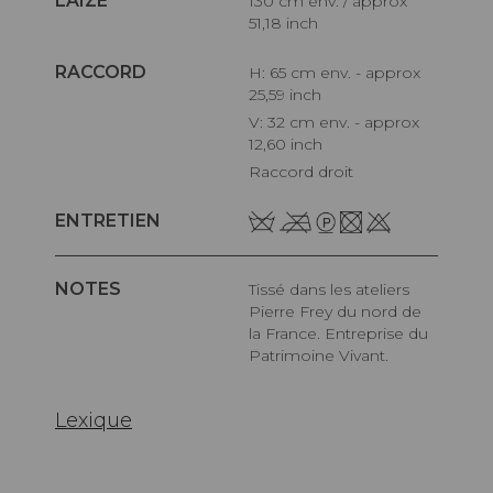
LAIZE
130 cm env. / approx
51,18 inch
RACCORD
H: 65 cm env. - approx
25,59 inch
V: 32 cm env. - approx
12,60 inch
Raccord droit
ENTRETIEN
NOTES
Tissé dans les ateliers
Pierre Frey du nord de
la France. Entreprise du
Patrimoine Vivant.
Lexique