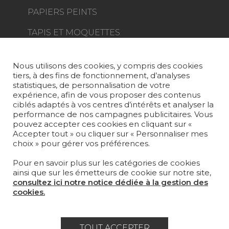
PAPIERS PEINTS
TAPIS ET MOQUETTES
MOBILIER
PROJETS
Nous utilisons des cookies, y compris des cookies
tiers, à des fins de fonctionnement, d’analyses
SUR-MESURE
statistiques, de personnalisation de votre
expérience, afin de vous proposer des contenus
MAGAZINE
ciblés adaptés à vos centres d’intérêts et analyser la
performance de nos campagnes publicitaires. Vous
pouvez accepter ces cookies en cliquant sur «
LA MAISON
Accepter tout » ou cliquer sur « Personnaliser mes
choix » pour gérer vos préférences.
OÙ NOUS TROUVER ?
Pour en savoir plus sur les catégories de cookies
ainsi que sur les émetteurs de cookie sur notre site,
consultez ici notre notice dédiée à la gestion des
cookies.
Carrière
Contact
Lexique
TOUT ACCEPTER
Mentions légales