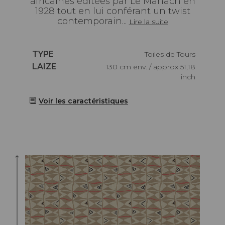
africaines éditées par Le Manach en
1928 tout en lui conférant un twist
contemporain...
Lire la suite
Caractéristiques
TYPE
Toiles de Tours
Caractéristiques
LAIZE
130 cm env. / approx 51,18
inch
Voir les caractéristiques