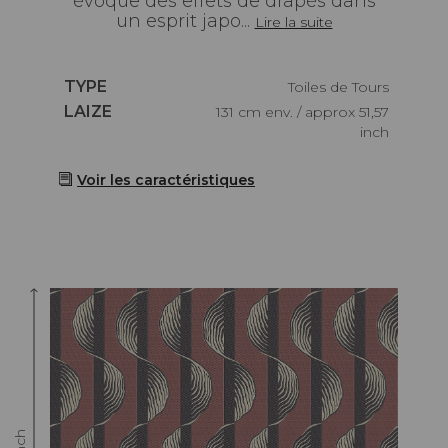
évoque des effets de drapés dans
un esprit japo...
Lire la suite
Caractéristiques
TYPE
Toiles de Tours
Caractéristiques
LAIZE
131 cm env. / approx 51,57
inch
Voir les caractéristiques