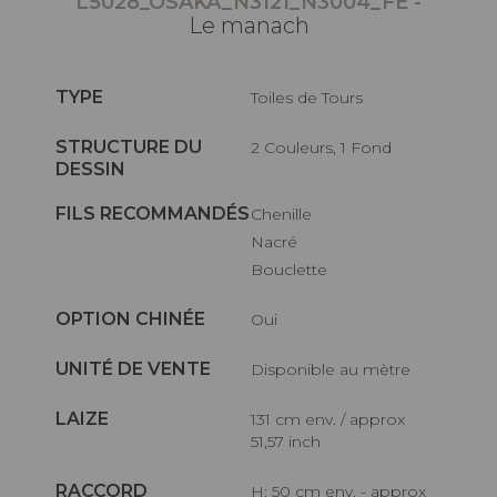
L5028_OSAKA_N3121_N3004_FE -
Le manach
TYPE
Toiles de Tours
STRUCTURE DU
2 Couleurs, 1 Fond
DESSIN
FILS RECOMMANDÉS
Chenille
Nacré
Bouclette
OPTION CHINÉE
Oui
UNITÉ DE VENTE
Disponible au mètre
LAIZE
131 cm env. / approx
51,57 inch
RACCORD
H: 50 cm env. - approx