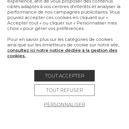
expérience, afin de vous proposer des contenus
LA MAISON
ciblés adaptés à vos centres d’intérêts et analyser la
performance de nos campagnes publicitaires. Vous
pouvez accepter ces cookies en cliquant sur «
OÙ NOUS TROUVER ?
Accepter tout » ou cliquer sur « Personnaliser mes
choix » pour gérer vos préférences.
Pour en savoir plus sur les catégories de cookies
ainsi que sur les émetteurs de cookie sur notre site,
consultez ici notre notice dédiée à la gestion des
Carrière
Contact
Lexique
cookies.
Mentions légales
Politique générale de protection des
TOUT ACCEPTER
données
TOUT REFUSER
Condtions générales de vente
PERSONNALISER
Espace presse
© Pierre Frey - 2026