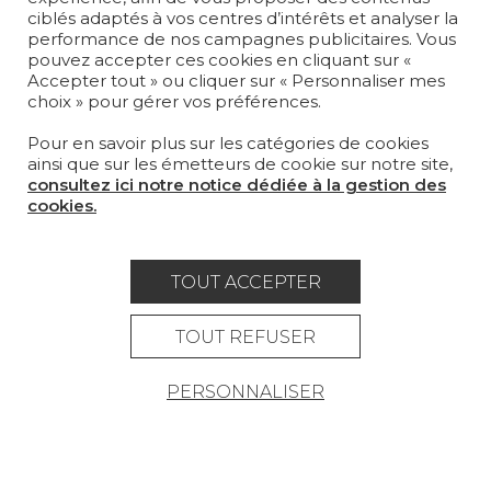
LA MAISON
ciblés adaptés à vos centres d’intérêts et analyser la
performance de nos campagnes publicitaires. Vous
pouvez accepter ces cookies en cliquant sur «
OÙ NOUS TROUVER ?
Accepter tout » ou cliquer sur « Personnaliser mes
choix » pour gérer vos préférences.
Pour en savoir plus sur les catégories de cookies
ainsi que sur les émetteurs de cookie sur notre site,
consultez ici notre notice dédiée à la gestion des
Carrière
Contact
Lexique
cookies.
Mentions légales
Politique générale de protection des
TOUT ACCEPTER
données
TOUT REFUSER
Condtions générales de vente
PERSONNALISER
Espace presse
© Pierre Frey - 2026