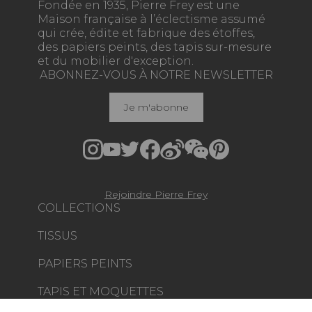
Fondée en 1935, Pierre Frey est une
Maison française à l’éclectisme assumé
qui crée, édite et fabrique des étoffes,
des papiers peints, des tapis sur-mesure
et du mobilier d'exception.
ABONNEZ-VOUS À NOTRE NEWSLETTER
Je m'abonne
Rejoindre Pierre Frey
COLLECTIONS
TISSUS
PAPIERS PEINTS
TAPIS ET MOQUETTES