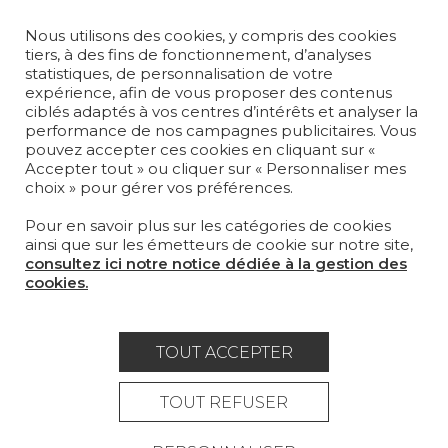
MOBILIER
PROJETS
Nous utilisons des cookies, y compris des cookies
tiers, à des fins de fonctionnement, d’analyses
SUR-MESURE
statistiques, de personnalisation de votre
expérience, afin de vous proposer des contenus
MAGAZINE
ciblés adaptés à vos centres d’intérêts et analyser la
performance de nos campagnes publicitaires. Vous
pouvez accepter ces cookies en cliquant sur «
LA MAISON
Accepter tout » ou cliquer sur « Personnaliser mes
choix » pour gérer vos préférences.
OÙ NOUS TROUVER ?
Pour en savoir plus sur les catégories de cookies
ainsi que sur les émetteurs de cookie sur notre site,
consultez ici notre notice dédiée à la gestion des
cookies.
Carrière
Contact
Lexique
TOUT ACCEPTER
Mentions légales
Politique générale de protection des
TOUT REFUSER
données