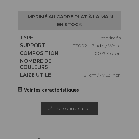
IMPRIMÉ AU CADRE PLAT À LA MAIN
EN STOCK
Caractéristiques
TYPE
Imprimés
Caractéristiques
SUPPORT
TS002 - Bradley White
Caractéristiques
COMPOSITION
100 % Coton
Caractéristiques
NOMBRE DE
1
COULEURS
Caractéristiques
LAIZE UTILE
121 cm / 47,63 inch
Voir les caractéristiques
Personnalisation