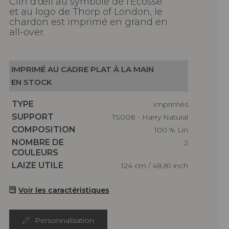
Clin d'œil au symbole de l'Ecosse
et au logo de Thorp of London, le
chardon est imprimé en grand en
all-over.
IMPRIMÉ AU CADRE PLAT À LA MAIN
EN STOCK
Caractéristiques
TYPE
Imprimés
Caractéristiques
SUPPORT
TS008 - Harry Natural
Caractéristiques
COMPOSITION
100 % Lin
Caractéristiques
NOMBRE DE
2
COULEURS
Caractéristiques
LAIZE UTILE
124 cm / 48,81 inch
Voir les caractéristiques
Personnalisation