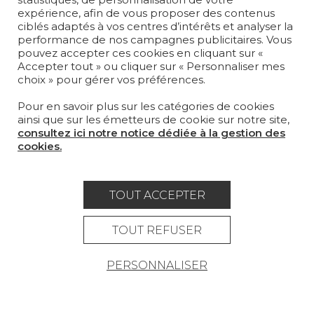
expérience, afin de vous proposer des contenus
ciblés adaptés à vos centres d’intérêts et analyser la
performance de nos campagnes publicitaires. Vous
0%
Chargement de la 3D
pouvez accepter ces cookies en cliquant sur «
Accepter tout » ou cliquer sur « Personnaliser mes
choix » pour gérer vos préférences.
SUPPORT
COULEURS
RÉSUMÉ
Pour en savoir plus sur les catégories de cookies
ainsi que sur les émetteurs de cookie sur notre site,
consultez ici notre notice dédiée à la gestion des
William white (TS020)
cookies.
100 % Coton
Tout
Coton
Jute
Lin
Chanvre
TOUT ACCEPTER
TOUT REFUSER
PERSONNALISER