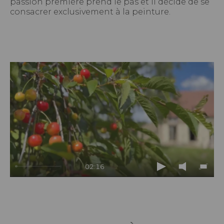
passion première prend le pas et il décide de se
consacrer exclusivement à la peinture.
02:16
Play
Mute
Enter
fullsc