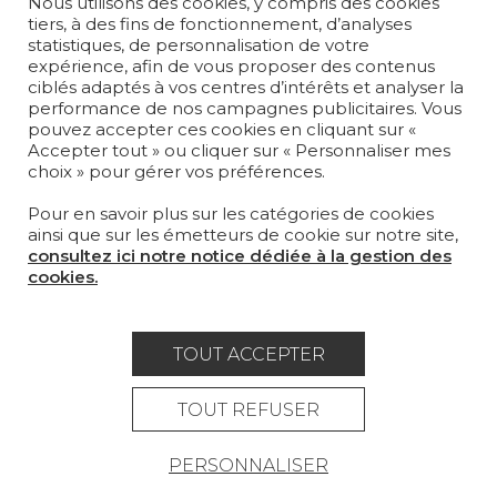
Nous utilisons des cookies, y compris des cookies
tiers, à des fins de fonctionnement, d’analyses
statistiques, de personnalisation de votre
Fondée en 1935, Pierre Frey est une
expérience, afin de vous proposer des contenus
Maison française à l’éclectisme assumé
ciblés adaptés à vos centres d’intérêts et analyser la
qui crée, édite et fabrique des étoffes,
performance de nos campagnes publicitaires. Vous
des papiers peints, des tapis sur-mesure
pouvez accepter ces cookies en cliquant sur «
et du mobilier d'exception.
Accepter tout » ou cliquer sur « Personnaliser mes
ABONNEZ-VOUS À NOTRE NEWSLETTER
choix » pour gérer vos préférences.
Je m'abonne
Pour en savoir plus sur les catégories de cookies
ainsi que sur les émetteurs de cookie sur notre site,
consultez ici notre notice dédiée à la gestion des
cookies.
Rejoindre Pierre Frey
TOUT ACCEPTER
COLLECTIONS
TOUT REFUSER
TISSUS
PAPIERS PEINTS
PERSONNALISER