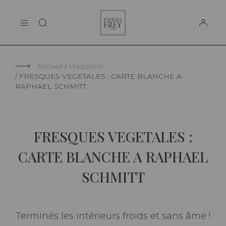
Panneau de gestion des cookies
Pierre
LA MAISON
Frey
SUPPORT
Accueil
Magazine
FRESQUES VEGETALES : CARTE BLANCHE A
RAPHAEL SCHMITT
FRESQUES VEGETALES :
CARTE BLANCHE A RAPHAEL
SCHMITT
Terminés les intérieurs froids et sans âme !