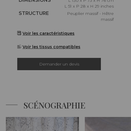
DIMENSIONS
L 130 x P 73 x H 76 cm
L 51 x P 28 x H 29 inches
Caractéristiques
STRUCTURE
Peuplier massif - Hêtre
massif
Voir les caractéristiques
Voir les tissus compatibles
Demander un devis
SCÉNOGRAPHIE