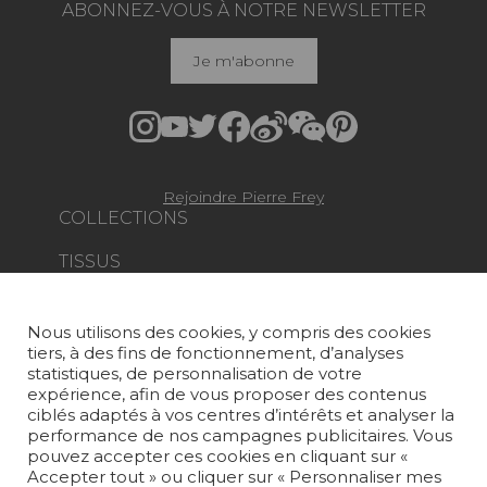
ABONNEZ-VOUS À NOTRE NEWSLETTER
Je m'abonne
Rejoindre Pierre Frey
COLLECTIONS
TISSUS
PAPIERS PEINTS
Nous utilisons des cookies, y compris des cookies
TAPIS ET MOQUETTES
tiers, à des fins de fonctionnement, d’analyses
statistiques, de personnalisation de votre
MOBILIER
expérience, afin de vous proposer des contenus
PROJETS
ciblés adaptés à vos centres d’intérêts et analyser la
performance de nos campagnes publicitaires. Vous
pouvez accepter ces cookies en cliquant sur «
SUR-MESURE
Accepter tout » ou cliquer sur « Personnaliser mes