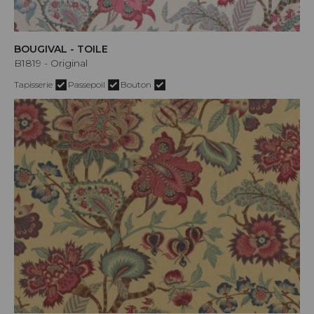
BOUGIVAL - TOILE
B1819 - Original
Tapisserie
Passepoil
Bouton