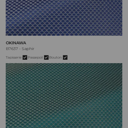
OKINAWA
B7637 - Saphir
Tapisserie
Passepoil
Bouton