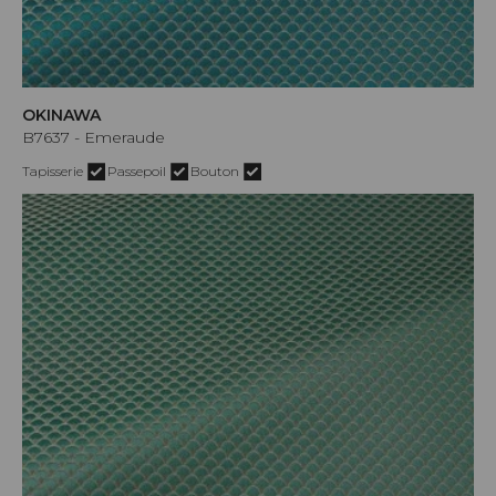
OKINAWA
B7637 - Emeraude
Tapisserie
Passepoil
Bouton