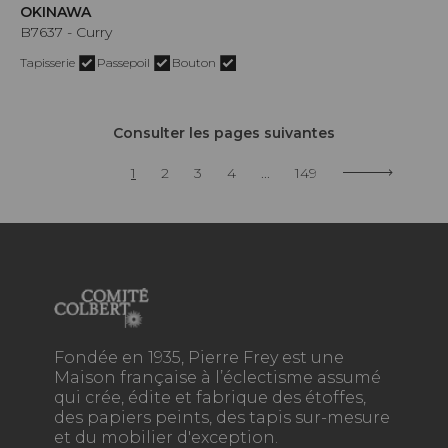
OKINAWA
B7637 - Curry
Tapisserie
Passepoil
Bouton
Consulter les pages suivantes
1
2
3
4
...
149
Fondée en 1935, Pierre Frey est une
Maison française à l’éclectisme assumé
qui crée, édite et fabrique des étoffes,
des papiers peints, des tapis sur-mesure
et du mobilier d'exception.