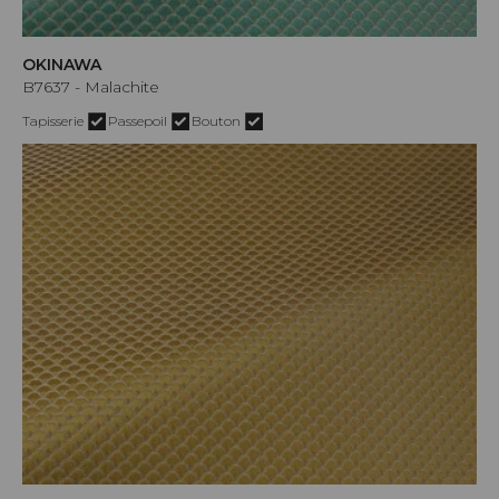
OKINAWA
B7637 - Malachite
Tapisserie
Passepoil
Bouton