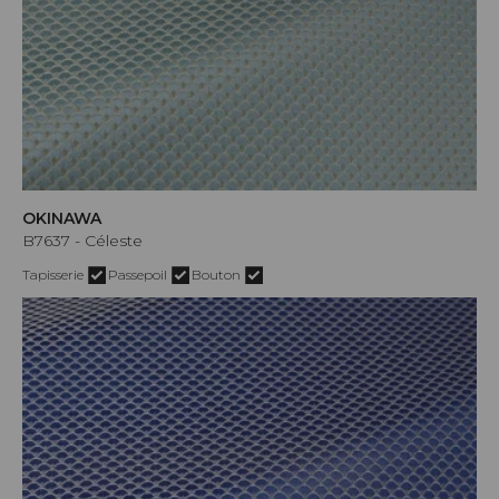
OKINAWA
B7637 - Céleste
Tapisserie
Passepoil
Bouton