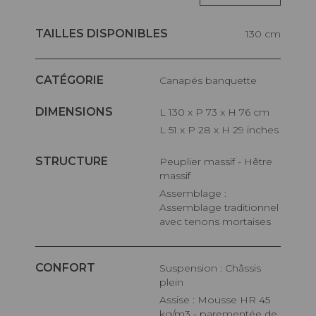
TAILLES DISPONIBLES
130 cm
CATÉGORIE
Canapés banquette
DIMENSIONS
L 130 x P 73 x H 76 cm
L 51 x P 28 x H 29 inches
STRUCTURE
Peuplier massif - Hêtre
massif
Assemblage :
Assemblage traditionnel
avec tenons mortaises
CONFORT
Suspension : Châssis
plein
Assise : Mousse HR 45
kg/m3 - parementée de