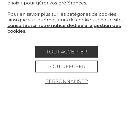
choix » pour gérer vos préférences.
MAGAZINE
Pour en savoir plus sur les catégories de cookies
LA MAISON
ainsi que sur les émetteurs de cookie sur notre site,
consultez ici notre notice dédiée à la gestion des
OÙ NOUS TROUVER ?
cookies.
TOUT ACCEPTER
Carrière
Contact
Lexique
TOUT REFUSER
Mentions légales
PERSONNALISER
Politique générale de protection des
données
Condtions générales de vente
Espace presse