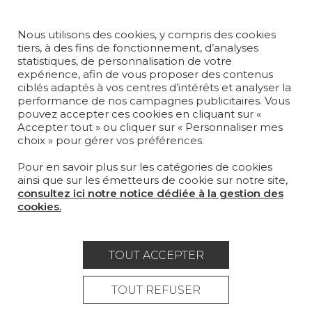
MOBILIER
PROJETS
Nous utilisons des cookies, y compris des cookies
tiers, à des fins de fonctionnement, d’analyses
SUR-MESURE
statistiques, de personnalisation de votre
expérience, afin de vous proposer des contenus
MAGAZINE
ciblés adaptés à vos centres d’intérêts et analyser la
performance de nos campagnes publicitaires. Vous
pouvez accepter ces cookies en cliquant sur «
LA MAISON
Accepter tout » ou cliquer sur « Personnaliser mes
choix » pour gérer vos préférences.
OÙ NOUS TROUVER ?
Pour en savoir plus sur les catégories de cookies
ainsi que sur les émetteurs de cookie sur notre site,
consultez ici notre notice dédiée à la gestion des
cookies.
Carrière
Contact
Lexique
TOUT ACCEPTER
Mentions légales
Politique générale de protection des
TOUT REFUSER
données