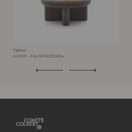
Tables
Gué
ALTAR - FALTATA090BI4
AL