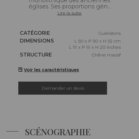
monolithique des anciennes
églises. Ses proportions gén...
Lire la suite
Caractéristiques
CATÉGORIE
Guéridons
Caractéristiques
DIMENSIONS
L 50 x P 50 x H 52 cm
L 19 x P 19 x H 20 inches
Caractéristiques
STRUCTURE
Chêne massif
Voir les caractéristiques
Demander un devis
SCÉNOGRAPHIE