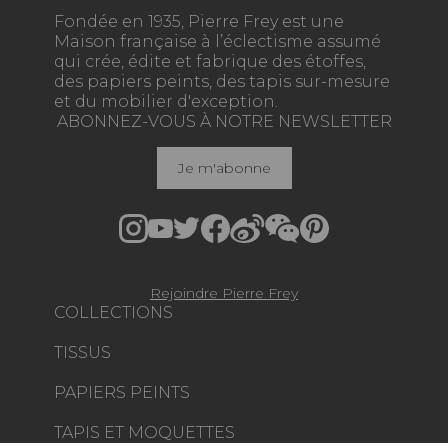
Fondée en 1935, Pierre Frey est une
Maison française à l’éclectisme assumé
qui crée, édite et fabrique des étoffes,
des papiers peints, des tapis sur-mesure
et du mobilier d'exception.
ABONNEZ-VOUS À NOTRE NEWSLETTER
Je m'abonne
Rejoindre Pierre Frey
COLLECTIONS
TISSUS
PAPIERS PEINTS
TAPIS ET MOQUETTES