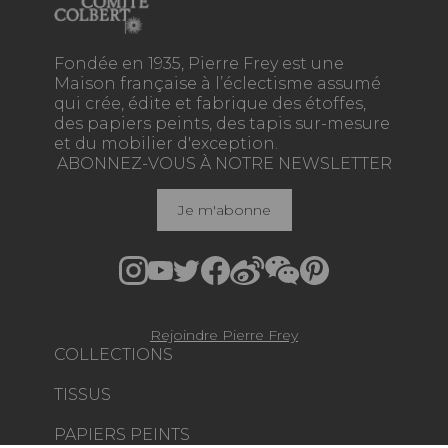
Fondée en 1935, Pierre Frey est une
Maison française à l’éclectisme assumé
qui crée, édite et fabrique des étoffes,
des papiers peints, des tapis sur-mesure
et du mobilier d'exception.
ABONNEZ-VOUS À NOTRE NEWSLETTER
Je m'abonne
Rejoindre Pierre Frey
COLLECTIONS
TISSUS
PAPIERS PEINTS