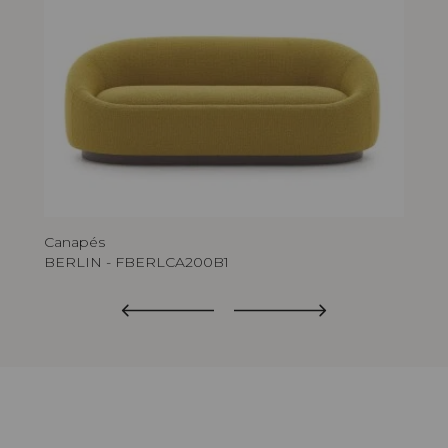
Canapés
Fau
BERLIN - FBERLCA200B1
BE