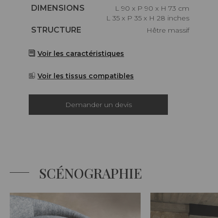
Caractéristiques
DIMENSIONS
L 90 x P 90 x H 73 cm
L 35 x P 35 x H 28 inches
Caractéristiques
STRUCTURE
Hêtre massif
Voir les caractéristiques
Voir les tissus compatibles
Demander un devis
SCÉNOGRAPHIE