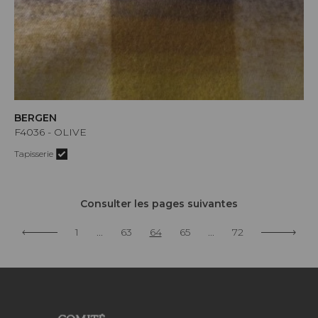
BERGEN
F4036 - OLIVE
Tapisserie
Consulter les pages suivantes
1
...
63
64
65
...
72