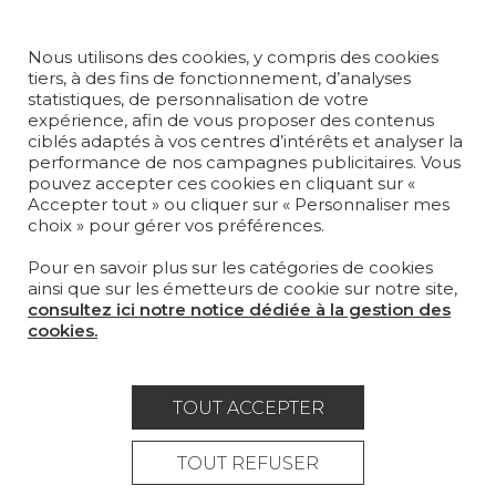
TAPIS ET MOQUETTES
Nous utilisons des cookies, y compris des cookies
MOBILIER
tiers, à des fins de fonctionnement, d’analyses
PROJETS
statistiques, de personnalisation de votre
expérience, afin de vous proposer des contenus
SUR-MESURE
ciblés adaptés à vos centres d’intérêts et analyser la
performance de nos campagnes publicitaires. Vous
pouvez accepter ces cookies en cliquant sur «
MAGAZINE
Accepter tout » ou cliquer sur « Personnaliser mes
choix » pour gérer vos préférences.
LA MAISON
Pour en savoir plus sur les catégories de cookies
OÙ NOUS TROUVER ?
ainsi que sur les émetteurs de cookie sur notre site,
consultez ici notre notice dédiée à la gestion des
cookies.
TOUT ACCEPTER
Carrière
Contact
Lexique
Mentions légales
TOUT REFUSER
Politique générale de protection des