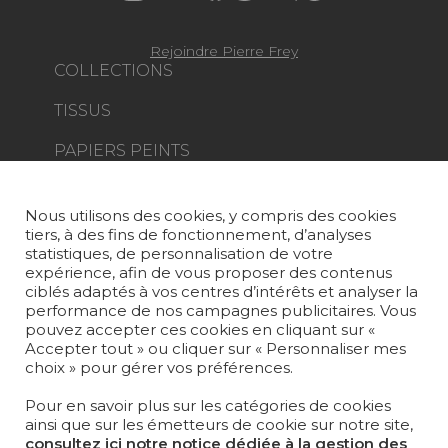
Rejoindre Pierre Frey
COLLECTIONS
TISSUS
PAPIERS PEINTS
TAPIS ET MOQUETTES
Nous utilisons des cookies, y compris des cookies
MOBILIER
tiers, à des fins de fonctionnement, d’analyses
PROJETS
statistiques, de personnalisation de votre
expérience, afin de vous proposer des contenus
SUR-MESURE
ciblés adaptés à vos centres d’intérêts et analyser la
performance de nos campagnes publicitaires. Vous
pouvez accepter ces cookies en cliquant sur «
MAGAZINE
Accepter tout » ou cliquer sur « Personnaliser mes
choix » pour gérer vos préférences.
LA MAISON
Pour en savoir plus sur les catégories de cookies
OÙ NOUS TROUVER ?
ainsi que sur les émetteurs de cookie sur notre site,
consultez ici notre notice dédiée à la gestion des