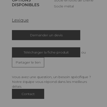
OPTIONS
Socle en bois de chêne
DISPONIBLES
Socle métal
Lexique
Demander un devis
Télécharger la fiche produit
ou
Partager le lien
Vous avez une question, un besoin spécifique ?
Notre équipe vous répond dans les meilleurs
délais.
Contact