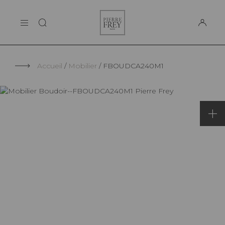
Panneau de gestion des cookies
Pierre
LA MAISON
Frey
SUPPORT
Accueil
Mobilier
FBOUDCA240M1