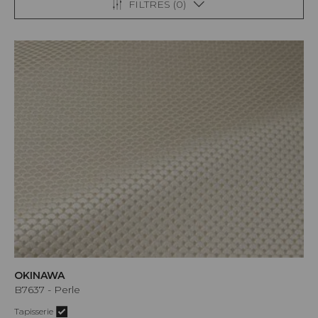
FILTRES (
0
)
OKINAWA
B7637 - Perle
Tapisserie