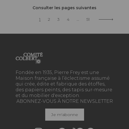
Consulter les pages suivantes
1
2
3
4
...
51
Fondée en 1935, Pierre Frey est une
Maison française à l’éclectisme assumé
qui crée, édite et fabrique des étoffes,
des papiers peints, des tapis sur-mesure
et du mobilier d'exception.
ABONNEZ-VOUS À NOTRE NEWSLETTER
Je m'abonne