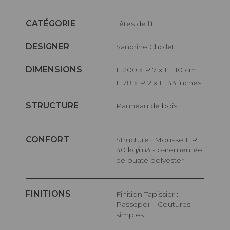
CATÉGORIE
Têtes de lit
DESIGNER
Sandrine Chollet
DIMENSIONS
L 200 x P 7 x H 110 cm
L 78 x P 2 x H 43 inches
STRUCTURE
Panneau de bois
CONFORT
Structure : Mousse HR
40 kg/m3 - parementée
de ouate polyester
FINITIONS
Finition Tapissier :
Passepoil - Coutures
simples