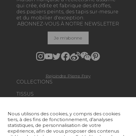
qui crée, édite et fabrique des étoffes,
des papiers peints, des tapis sur-mesure
et du mobilier d'exception.
ABONNEZ-VOUS À NOTRE NEWSLETTER
Je m'abonne
Rejoindre Pierre Frey
COLLECTIONS
TISSUS
PAPIERS PEINTS
Nous utilisons des cookies, y compris des cookies
TAPIS ET MOQUETTES
tiers, à des fins de fonctionnement, d’analyses
statistiques, de personnalisation de votre
MOBILIER
expérience, afin de vous proposer des contenus