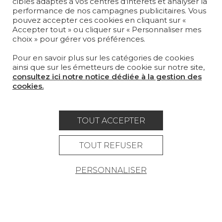
PROJETS
ciblés adaptés à vos centres d’intérêts et analyser la
performance de nos campagnes publicitaires. Vous
pouvez accepter ces cookies en cliquant sur «
SUR-MESURE
Accepter tout » ou cliquer sur « Personnaliser mes
choix » pour gérer vos préférences.
MAGAZINE
Pour en savoir plus sur les catégories de cookies
LA MAISON
ainsi que sur les émetteurs de cookie sur notre site,
consultez ici notre notice dédiée à la gestion des
OÙ NOUS TROUVER ?
cookies.
TOUT ACCEPTER
Carrière
Contact
Lexique
TOUT REFUSER
Mentions légales
PERSONNALISER
Politique générale de protection des
données
Condtions générales de vente