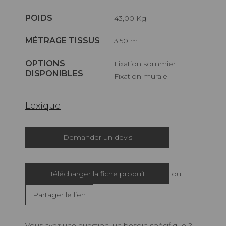
POIDS
43,00 Kg
MÉTRAGE TISSUS
3,50 m
OPTIONS
Fixation sommier
DISPONIBLES
Fixation murale
Lexique
Demander un devis
Télécharger la fiche produit
ou
Partager le lien
Vous avez une question, un besoin spécifique ?