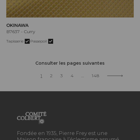
OKINAWA
B7637 - Curry
Tapisserie
Passepoil
Consulter les pages suivantes
1
2
3
4
...
148
Fondée en 1935, Pierre Frey est une
Maison française à l’éclectisme assumé