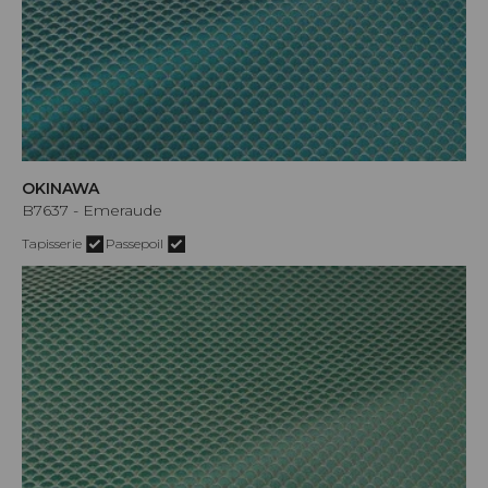
OKINAWA
B7637 - Emeraude
Tapisserie
Passepoil