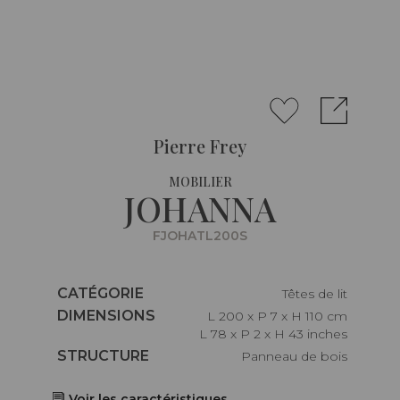
Pierre Frey
MOBILIER
JOHANNA
FJOHATL200S
Caractéristiques
CATÉGORIE
Têtes de lit
Caractéristiques
DIMENSIONS
L 200 x P 7 x H 110 cm
L 78 x P 2 x H 43 inches
Caractéristiques
STRUCTURE
Panneau de bois
Voir les caractéristiques