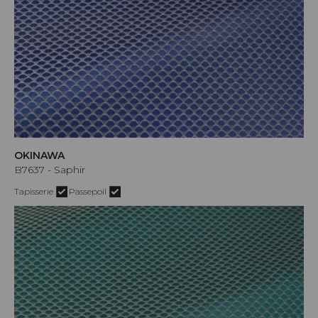
OKINAWA
B7637 - Saphir
Tapisserie
Passepoil